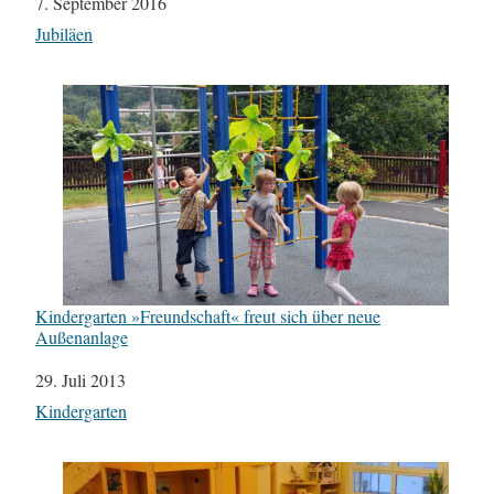
Datum
7. September 2016
In Bezug auf
Jubiläen
Kindergarten »Freundschaft« freut sich über neue
Außenanlage
Datum
29. Juli 2013
In Bezug auf
Kindergarten