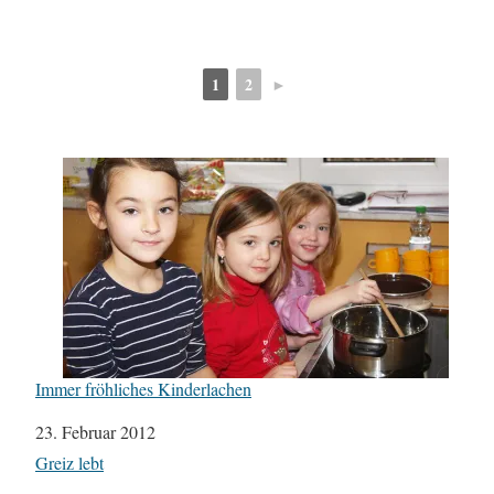
1
2
►
Immer fröhliches Kinderlachen
Datum
23. Februar 2012
In Bezug auf
Greiz lebt