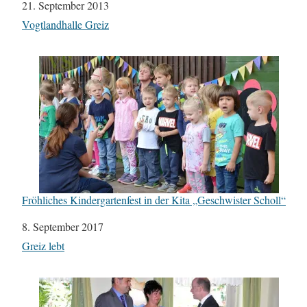
Datum
21. September 2013
In Bezug auf
Vogtlandhalle Greiz
Fröhliches Kindergartenfest in der Kita „Geschwister Scholl“
Datum
8. September 2017
In Bezug auf
Greiz lebt