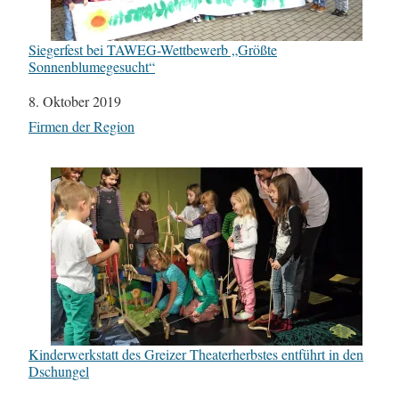
Siegerfest bei TAWEG-Wettbewerb „Größte
Sonnenblumegesucht“
Datum
8. Oktober 2019
In Bezug auf
Firmen der Region
Kinderwerkstatt des Greizer Theaterherbstes entführt in den
Dschungel