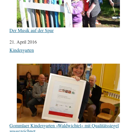
Der Musik auf der Spur
Datum
21. April 2016
In Bezug auf
Kindergarten
Gommlaer Kindergarten »Waldwichtel« mit Qualitätssiegel
ausgezeichnet