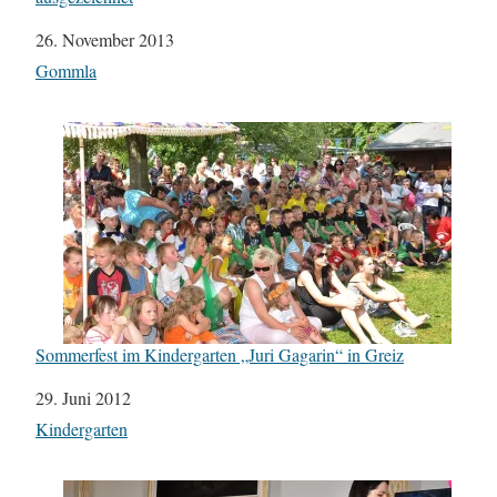
Datum
26. November 2013
In Bezug auf
Gommla
Sommerfest im Kindergarten „Juri Gagarin“ in Greiz
Datum
29. Juni 2012
In Bezug auf
Kindergarten