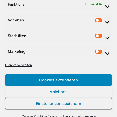
Funktional
Immer aktiv
alle Veranstaltungen
Vorlieben
Vorlieb
Statistiken
Statist
Marketing
Market
Vogtlandspiegel
Dienste verwalten
Cookies akzeptieren
Stolz präsentiert von WordPress
|
Theme:
Newsup
von
Themeansar
Ablehnen
Impressum
Datenschutzerklärung
Zustimmung für Cookies
Einstellungen speichern
Haftungsausschluss (Disclaimer)
Cookie-Richtlinie (EU)
Cookie-Richtlinie
Datenschutzerklärung
Impressum