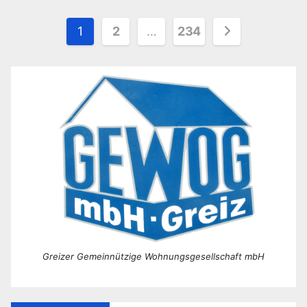
Seitennummerierung
1
2
…
234
der
Beiträge
Greizer Gemeinnützige Wohnungsgesellschaft mbH