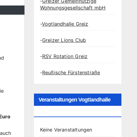
-
Greizer Gemeinnützige
Wohnungsgesellschaft mbH
-
Vogtlandhalle Greiz
-
Greizer Lions Club
-
RSV Rotation Greiz
nd
-
Reußische Fürstenstraße
ie
Veranstaltungen Vogtlandhalle
Greiz
 Euro
Keine Veranstaltungen
 auch