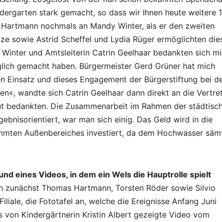
ndergarten stark gemacht, so dass wir Ihnen heute weitere 1
Hartmann nochmals an Mandy Winter, als er den zweiten
ze sowie Astrid Scheffel und Lydia Rüger ermöglichten die
 Winter und Amtsleiterin Catrin Geelhaar bedankten sich mi
öglich gemacht haben. Bürgermeister Gerd Grüner hat mich
en Einsatz und dieses Engagement der Bürgerstiftung bei d
n«, wandte sich Catrin Geelhaar dann direkt an die Vertre
reut bedankten. Die Zusammenarbeit im Rahmen der städtisc
ebnisorientiert, war man sich einig. Das Geld wird in die
mmten Außenbereiches investiert, da dem Hochwasser sämt
und eines Videos, in dem ein Wels die Hauptrolle spielt
 zunächst Thomas Hartmann, Torsten Röder sowie Silvio
liale, die Fototafel an, welche die Ereignisse Anfang Juni
s von Kindergärtnerin Kristin Albert gezeigte Video vom