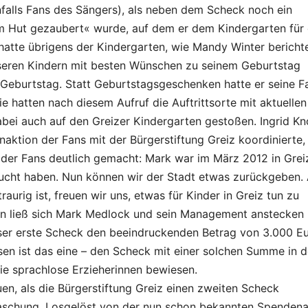
falls Fans des Sängers), als neben dem Scheck noch ein
 Hut gezaubert« wurde, auf dem er dem Kindergarten für 
 hatte übrigens der Kindergarten, wie Mandy Winter berichte
seren Kindern mit besten Wünschen zu seinem Geburtstag
n Geburtstag. Statt Geburtstagsgeschenken hatte er seine F
ie hatten nach diesem Aufruf die Auftrittsorte mit aktuellen
ei auch auf den Greizer Kindergarten gestoßen. Ingrid Kno
aktion der Fans mit der Bürgerstiftung Greiz koordinierte,
n der Fans deutlich gemacht: Mark war im März 2012 in Grei
esucht haben. Nun können wir der Stadt etwas zurückgeben.
rig ist, freuen wir uns, etwas für Kinder in Greiz tun zu
on ließ sich Mark Medlock und sein Management anstecken
ieser erste Scheck den beeindruckenden Betrag von 3.000 E
sen ist das eine – den Scheck mit einer solchen Summe in 
ie sprachlose Erzieherinnen bewiesen.
n, als die Bürgerstiftung Greiz einen zweiten Scheck
rraschung. Losgelöst von der nun schon bekannten Spendena