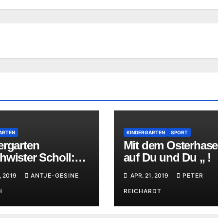
ARTEN
KINDERGARTEN
SPORT
ergarten
Mit dem Osterhase
hwister Scholl:
auf Du und Du „ !
kt Gartenhütte
, 2019
ANTJE-GESINE
APR. 21, 2019
PETER
H
REICHARDT