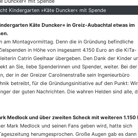
ascht Kindergarten »Käte Duncker« mit Spende
ndergarten Käte Duncker« in Greiz-Aubachtal etwas im
hen.
n am Montagvormittag. Denn die in Gründung befindliche
Zielspenden in Höhe von insgesamt 4.150 Euro an die KiTa-
leiterin Catrin Geelhaar übergeben. Den Dank der Kinder u
ekt an Sie, liebe Spenderinnen und Spender, weiter. Bei der
der in der Greizer Carolinenstraße sein Ingenieurbüro
ik betreibt, für die Gründungsinitiative auf den Punkt: Wir
nger der guten Nachrichten. Die wahren Helden sind alle, d
rk Medlock und über zweiten Scheck mit weiteren 1.150
r Mark Medlock und seinen Fans geben wird, hatte sich
e Tageszeitung herumgesprochen. Große Augen gab es dann