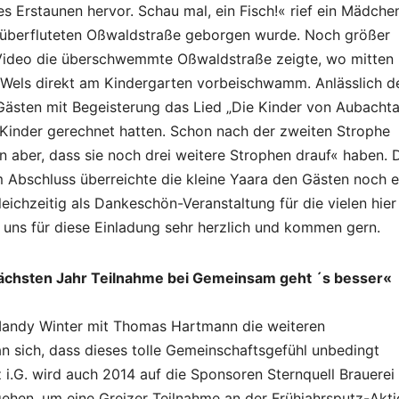
Erstaunen hervor. Schau mal, ein Fisch!« rief ein Mädchen
 überfluteten Oßwaldstraße geborgen wurde. Noch größer
 Video die überschwemmte Oßwaldstraße zeigte, wo mitten 
r Wels direkt am Kindergarten vorbeischwamm. Anlässlich d
sten mit Begeisterung das Lied „Die Kinder von Aubachtal
 Kinder gerechnet hatten. Schon nach der zweiten Strophe
n aber, dass sie noch drei weitere Strophen drauf« haben. 
m Abschluss überreichte die kleine Yaara den Gästen noch e
ichzeitig als Dankeschön-Veranstaltung für die vielen hier
 uns für diese Einladung sehr herzlich und kommen gern.
 nächsten Jahr Teilnahme bei Gemeinsam geht ´s besser«
andy Winter mit Thomas Hartmann die weiteren
n sich, dass dieses tolle Gemeinschaftsgefühl unbedingt
z i.G. wird auch 2014 auf die Sponsoren Sternquell Brauerei
ehen, um eine Greizer Teilnahme an der Frühjahrsputz-Akt