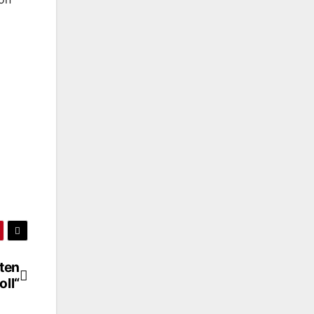
ten
ll“