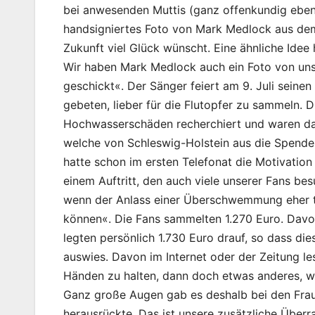
bei anwesenden Muttis (ganz offenkundig eben
handsigniertes Foto von Mark Medlock aus dem
Zukunft viel Glück wünscht. Eine ähnliche Idee
Wir haben Mark Medlock auch ein Foto von un
geschickt«. Der Sänger feiert am 9. Juli seine
gebeten, lieber für die Flutopfer zu sammeln. D
Hochwasserschäden recherchiert und waren dab
welche von Schleswig-Holstein aus die Spenden
hatte schon im ersten Telefonat die Motivatio
einem Auftritt, den auch viele unserer Fans b
wenn der Anlass einer Überschwemmung eher trau
können«. Die Fans sammelten 1.270 Euro. Dav
legten persönlich 1.730 Euro drauf, so dass d
auswies. Davon im Internet oder der Zeitung le
Händen zu halten, dann doch etwas anderes, w
Ganz große Augen gab es deshalb bei den Fraue
herausrückte. Das ist unsere zusätzliche Übe