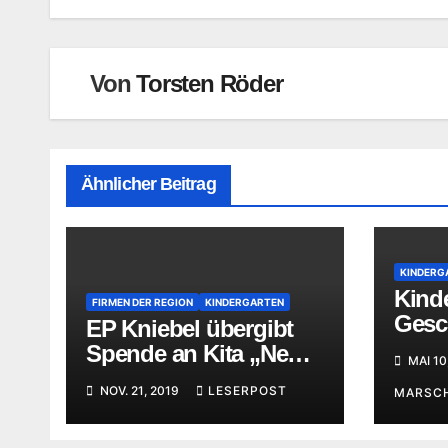
Von
Torsten Röder
Ähnlicher Beitrag
KINDERG
Kind
FIRMEN DER REGION
KINDERGARTEN
Gesc
EP Kniebel übergibt
Proje
Spende an Kita „Neuer
MAI 10
Weg“
NOV. 21, 2019
LESERPOST
MARSC