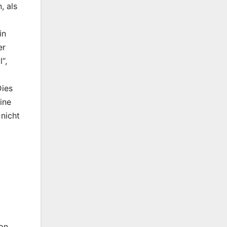
, als
in
er
“,
Dies
ine
 nicht
ion