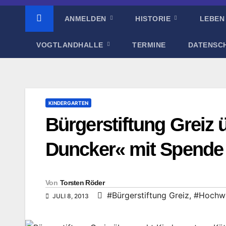
ANMELDEN
HISTORIE
LEBEN
VOGTLANDHALLE
TERMINE
DATENSC
KINDERGARTEN
Bürgerstiftung Greiz 
Duncker« mit Spende
Von
Torsten Röder
#Bürgerstiftung Greiz
,
#Hochwa
JULI 8, 2013