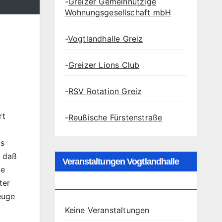
-
Greizer Gemeinnützige
Wohnungsgesellschaft mbH
-
Vogtlandhalle Greiz
-
Greizer Lions Club
-
RSV Rotation Greiz
rt
-
Reußische Fürstenstraße
as
, daß
Veranstaltungen Vogtlandhalle
de
Greiz
ter
euge
Keine Veranstaltungen