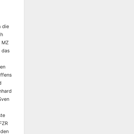
 die
ch
t MZ
n das
den
effens
d
nhard
Sven
ste
 FZR
 den