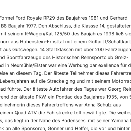
 Formel Ford Royale RP29 des Baujahres 1981 und Gerhard
8 Baujahr 1977. Den Abschluss, die Klassse 14, gestalteten
mit seinem K-Wagen/Kat 125/50 des Baujahres 1998 ließ si
Knorr aus Hohenstein-Ernsttal mit einem GoKartT/Schaltkar
rt aus Gutswegen. 14 Startklassen mit über 200 Fahrzeuge
und Sportfahrzeuge des Historischen Rennsportclub Greiz-
 in Neumühle/Elster war eine Werbung par exellence für 
ise an diesem Tag. Der älteste Teilnehmer dieses Fahrertr
 Lebensjahren auf die Strecke ging und mit seinem Motorra
ad führte. Der älteste Autofahrer des Tages war Georg Rei
end der älteste PKW, ein Pontiac des Baujahres 1935, von 
Teilnehmerin dieses Fahrertreffens war Anna Schulz aus
inem Quad ATV die Fahrstrecke toll bewältigte. Die weite
, das liegt in der Nähe des Bodensees, mit seiner Yamaha
k an alle Sponsoren, Gönner und Helfer, die vor und hinter