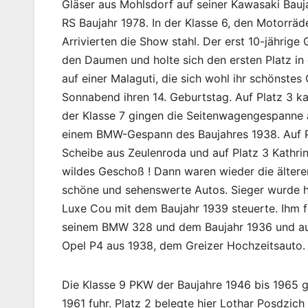
Gläser aus Mohlsdorf auf seiner Kawasaki Bauja
RS Baujahr 1978. In der Klasse 6, den Motorräde
Arrivierten die Show stahl. Der erst 10-jährige G
den Daumen und holte sich den ersten Platz in 
auf einer Malaguti, die sich wohl ihr schönste
Sonnabend ihren 14. Geburtstag. Auf Platz 3 k
der Klasse 7 gingen die Seitenwagengespanne a
einem BMW-Gespann des Baujahres 1938. Auf P
Scheibe aus Zeulenroda und auf Platz 3 Kathri
wildes Geschoß ! Dann waren wieder die ältere
schöne und sehenswerte Autos. Sieger wurde 
Luxe Cou mit dem Baujahr 1939 steuerte. Ihm f
seinem BMW 328 und dem Baujahr 1936 und auf 
Opel P4 aus 1938, dem Greizer Hochzeitsauto.
Die Klasse 9 PKW der Baujahre 1946 bis 1965 
1961 fuhr. Platz 2 belegte hier Lothar Posdzi