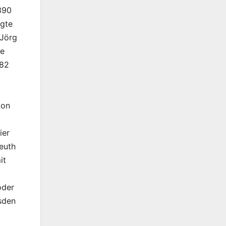
 390
egte
 Jörg
me
982
t
von
ier
euth
it
oder
sden