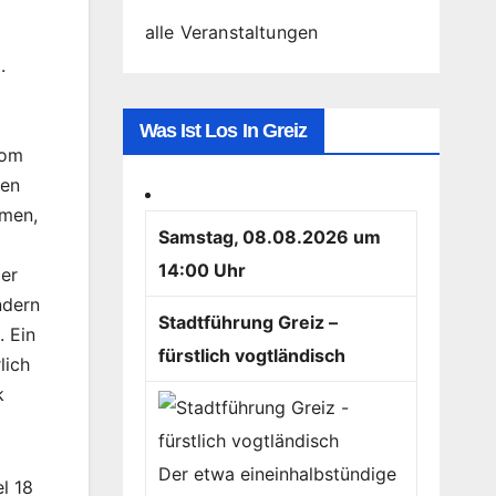
alle Veranstaltungen
.
Was Ist Los In Greiz
vom
den
hmen,
Samstag, 08.08.2026 um
14:00 Uhr
er
ndern
Stadtführung Greiz –
. Ein
fürstlich vogtländisch
lich
k
Der etwa eineinhalbstündige
l 18