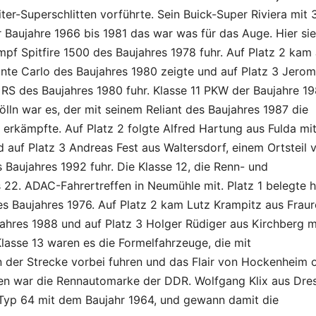
ter-Superschlitten vorführte. Sein Buick-Super Riviera mit
 Baujahre 1966 bis 1981 das war was für das Auge. Hier si
mpf Spitfire 1500 des Baujahres 1978 fuhr. Auf Platz 2 kam
nte Carlo des Baujahres 1980 zeigte und auf Platz 3 Jero
 RS des Baujahres 1980 fuhr. Klasse 11 PKW der Baujahre 1
lln war es, der mit seinem Reliant des Baujahres 1987 die
erkämpfte. Auf Platz 2 folgte Alfred Hartung aus Fulda mi
auf Platz 3 Andreas Fest aus Waltersdorf, einem Ortsteil 
Baujahres 1992 fuhr. Die Klasse 12, die Renn- und
 22. ADAC-Fahrertreffen in Neumühle mit. Platz 1 belegte h
s Baujahres 1976. Auf Platz 2 kam Lutz Krampitz aus Fraur
hres 1988 und auf Platz 3 Holger Rüdiger aus Kirchberg m
lasse 13 waren es die Formelfahrzeuge, die mit
der Strecke vorbei fuhren und das Flair von Hockenheim 
den war die Rennautomarke der DDR. Wolfgang Klix aus Dre
s Typ 64 mit dem Baujahr 1964, und gewann damit die