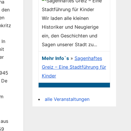
ha
r den
ten
Wir laden alle kleinen
kritz
Historiker und Neugierige
ein, den Geschichten und
 In
Sagen unserer Stadt zu...
it
er
Mehr Info`s
»
Sagenhaftes
Greiz – Eine Stadtführung für
1945
Kinder
r De
em
alle Veranstaltungen
 aus
59