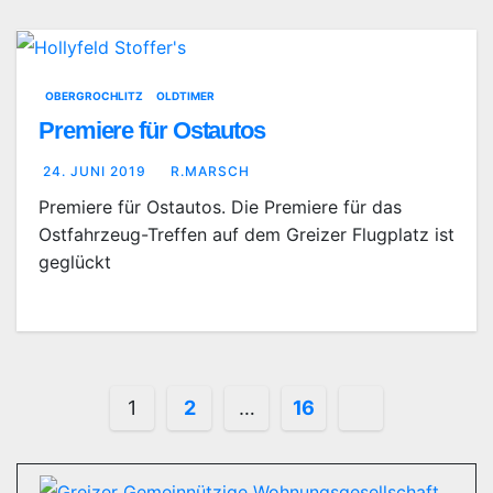
OBERGROCHLITZ
OLDTIMER
Premiere für Ostautos
24. JUNI 2019
R.MARSCH
Premiere für Ostautos. Die Premiere für das
Ostfahrzeug-Treffen auf dem Greizer Flugplatz ist
geglückt
Seitennummerierung
1
2
…
16
der