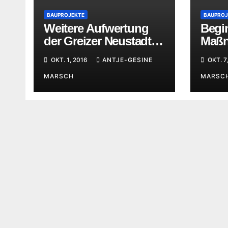
BAUPROJEKTE
BAUPROJ
Weitere Aufwertung
Begin
der Greizer Neustadt
Maßn
durch GWG –
Inst
OKT. 1, 2016
ANTJE-GESINE
OKT. 7
Wohnpark
Auba
MARSCH
MARSC