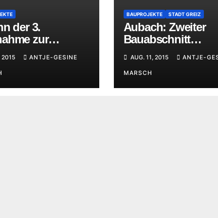
EKTE
BAUPROJEKTE
STADT GREIZ
n der 3.
Aubach: Zweiter
ahme zur
Bauabschnitt
andsetzung des
abgeschlossen
, 2015
ANTJE-GESINE
AUG. 11, 2015
ANTJE-GE
chs
H
MARSCH