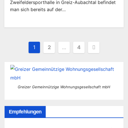
Zweifeldersporthalle in Greiz-Aubachtal befindet
man sich bereits auf der…
Seitennummerierung
1
2
…
4
der
Beiträge
Greizer Gemeinnützige Wohnungsgesellschaft mbH
Empfehlungen