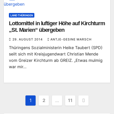
LAND THÜRINGEN
Lottomittel in luftiger Höhe auf Kirchturm
„St. Marien“ übergeben
29. AUGUST 2014
ANTJE-GESINE MARSCH
Thüringens Sozialministerin Heike Taubert (SPD)
seilt sich mit Kreisjugendwart Christian Mende
vom Greizer Kirchturm ab GREIZ. „Etwas mulmig
war mir…
Seitennummerierung
1
2
…
11
der