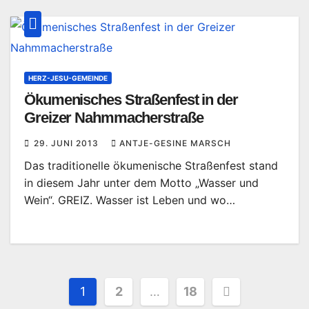
HERZ-JESU-GEMEINDE
Ökumenisches Straßenfest in der
Greizer Nahmmacherstraße
29. JUNI 2013
ANTJE-GESINE MARSCH
Das traditionelle ökumenische Straßenfest stand
in diesem Jahr unter dem Motto „Wasser und
Wein“. GREIZ. Wasser ist Leben und wo…
Seitennummerierung
1
2
…
18