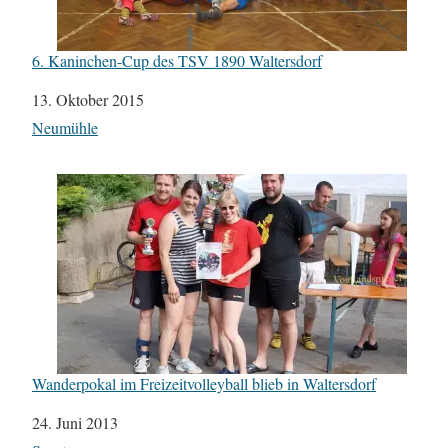
6. Kaninchen-Cup des TSV 1890 Waltersdorf
Datum
13. Oktober 2015
In Bezug auf
Neumühle
Wanderpokal im Freizeitvolleyball blieb in Waltersdorf
Datum
24. Juni 2013