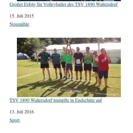
Großer Erfolg für Volleyballer des TSV 1890 Waltersdorf
Datum
15. Juli 2015
In Bezug auf
Neumühle
TSV 1890 Waltersdorf trumpfte in Endschütz auf
Datum
13. Juli 2016
In Bezug auf
Sport