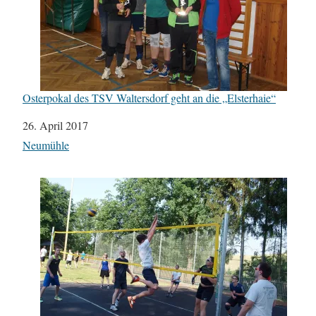
Osterpokal des TSV Waltersdorf geht an die „Elsterhaie“
Datum
26. April 2017
In Bezug auf
Neumühle