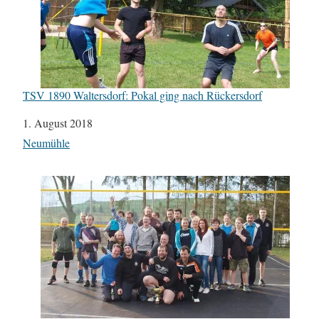
TSV 1890 Waltersdorf: Pokal ging nach Rückersdorf
Datum
1. August 2018
In Bezug auf
Neumühle