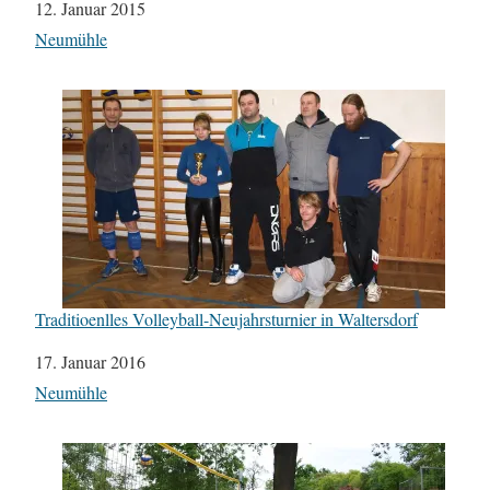
Datum
12. Januar 2015
In Bezug auf
Neumühle
Traditioenlles Volleyball-Neujahrsturnier in Waltersdorf
Datum
17. Januar 2016
In Bezug auf
Neumühle