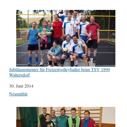
Jubiläumsturnier für Freizeitvolleyballer beim TSV 1890
Waltersdorf
Datum
30. Juni 2014
In Bezug auf
Neumühle