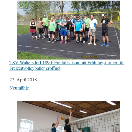
TSV Waltersdorf 1890: Freiluftsaison mit Frühlingsturnier für
Freizeitvolleyballer eröffnet
Datum
27. April 2018
In Bezug auf
Neumühle