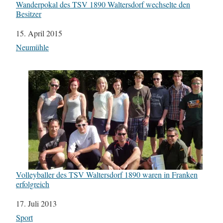
Wanderpokal des TSV 1890 Waltersdorf wechselte den
Besitzer
Datum
15. April 2015
In Bezug auf
Neumühle
Volleyballer des TSV Waltersdorf 1890 waren in Franken
erfolgreich
Datum
17. Juli 2013
In Bezug auf
Sport