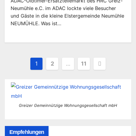
ADAC-Oldtimer-Ersatzteilemarkt des HRC Greiz-
Neumühle e.C. im ADAC lockte viele Besucher
und Gäste in die kleine Elstergemeinde Neumühle
NEUMÜHLE. Was ist…
Seitennummerierung
1
2
…
11
der
Beiträge
Greizer Gemeinnützige Wohnungsgesellschaft mbH
Empfehlungen