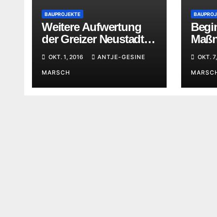
BAUPROJEKTE
BAUPROJ
Weitere Aufwertung
Begin
der Greizer Neustadt
Maßn
durch GWG –
Inst
OKT. 1, 2016
ANTJE-GESINE
OKT. 7
Wohnpark
Auba
MARSCH
MARSC