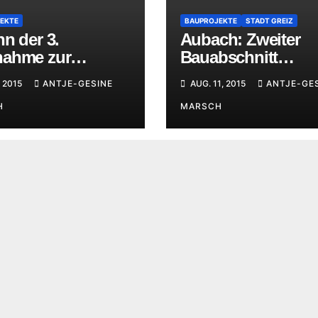
EKTE
BAUPROJEKTE
STADT GREIZ
n der 3.
Aubach: Zweiter
ahme zur
Bauabschnitt
andsetzung des
abgeschlossen
, 2015
ANTJE-GESINE
AUG. 11, 2015
ANTJE-GE
chs
H
MARSCH