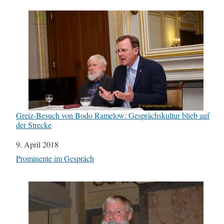
Greiz-Besuch von Bodo Ramelow: Gesprächskultur blieb auf
der Strecke
Datum
9. April 2018
In Bezug auf
Prominente im Gespräch