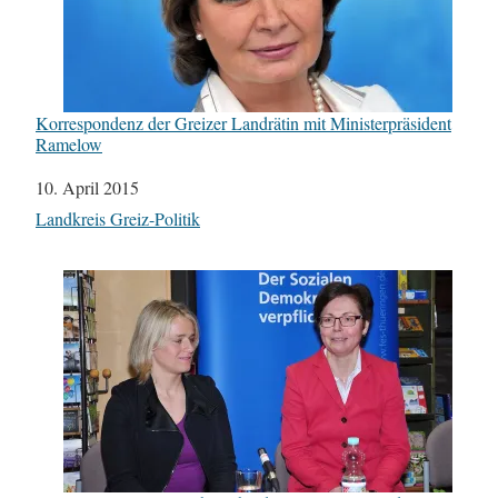
Korrespondenz der Greizer Landrätin mit Ministerpräsident
Ramelow
Datum
10. April 2015
In Bezug auf
Landkreis Greiz-Politik