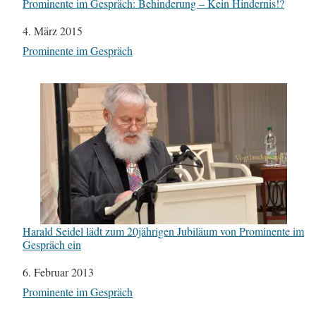
Prominente im Gespräch: Behinderung – Kein Hindernis!?
Datum
4. März 2015
In Bezug auf
Prominente im Gespräch
Harald Seidel lädt zum 20jährigen Jubiläum von Prominente im
Gespräch ein
Datum
6. Februar 2013
In Bezug auf
Prominente im Gespräch