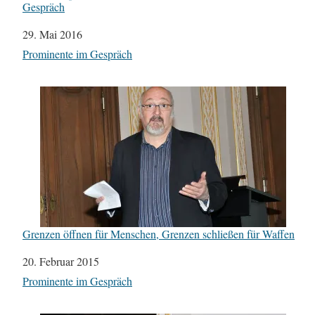
Gespräch
Datum
29. Mai 2016
In Bezug auf
Prominente im Gespräch
Grenzen öffnen für Menschen, Grenzen schließen für Waffen
Datum
20. Februar 2015
In Bezug auf
Prominente im Gespräch