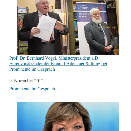
Prof. Dr. Bernhard Vogel, Ministerpräsident a.D.,
Ehrenvorsitzender der Konrad-Adenauer-Stiftung bei
Prominente im Gespräch
Datum
9. November 2012
In Bezug auf
Prominente im Gespräch