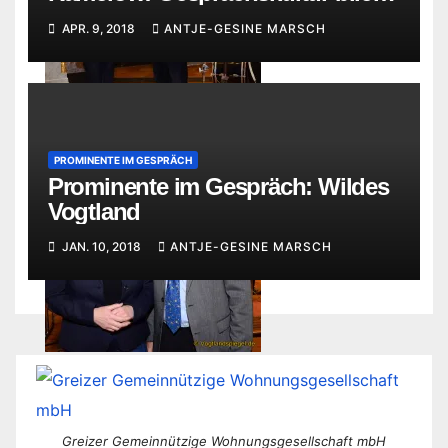
auf der Strecke
APR. 9, 2018
ANTJE-GESINE MARSCH
Begeistert verfolgen die
Matthias Grünert (l.) im
PROMINENTE IM GESPRÄCH
Gäste den musikalischen
Gespräch mit dem
Prominente im Gespräch: Wildes
Vortrag von Günter „Baby“
Kameramann.
Vogtland
Sommer.
JAN. 10, 2018
ANTJE-GESINE MARSCH
Ines Wartenberg und Ulf
Merbold
Greizer Gemeinnützige Wohnungsgesellschaft mbH