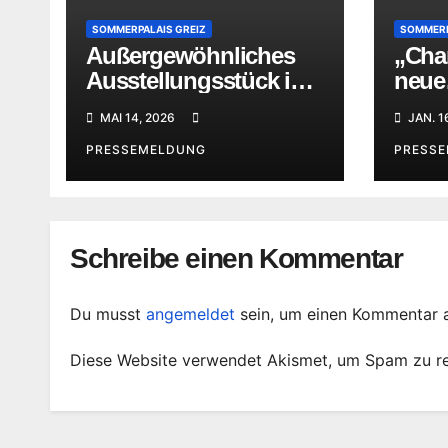
SOMMERPALAIS GREIZ
SOMMERP
Außergewöhnliches
„Char
Ausstellungsstück im
neue
Sommerpalais Greiz
Kabi
MAI 14, 2026
JAN. 1
im S
PRESSEMELDUNG
PRESS
Schreibe einen Kommentar
Du musst
angemeldet
sein, um einen Kommentar 
Diese Website verwendet Akismet, um Spam zu r