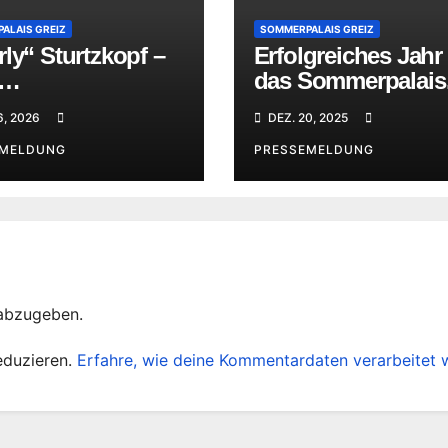
ALAIS GREIZ
SOMMERPALAIS GREIZ
ly“ Sturtzkopf –
Erfolgreiches Jahr 
das Sommerpalais
nettausstellung
Greiz
6, 2026
DEZ. 20, 2025
ommerpalais
EMELDUNG
PRESSEMELDUNG
abzugeben.
eduzieren.
Erfahre, wie deine Kommentardaten verarbeitet 