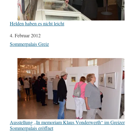
Helden haben es nicht leicht
Datum
4. Februar 2012
In Bezug auf
Sommerpalais Greiz
Ausstellung „In memoriam Klaus Vonderwerth“ im Greizer
Sommerpalais eröffnet