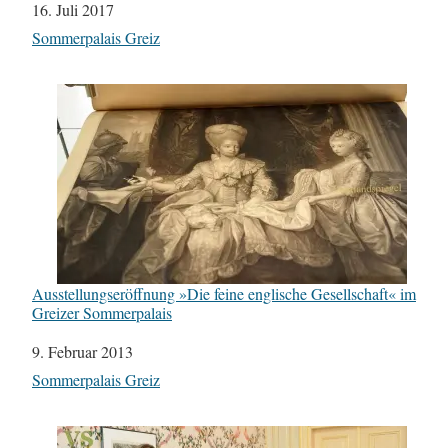
Datum
16. Juli 2017
In Bezug auf
Sommerpalais Greiz
Ausstellungseröffnung »Die feine englische Gesellschaft« im
Greizer Sommerpalais
Datum
9. Februar 2013
In Bezug auf
Sommerpalais Greiz