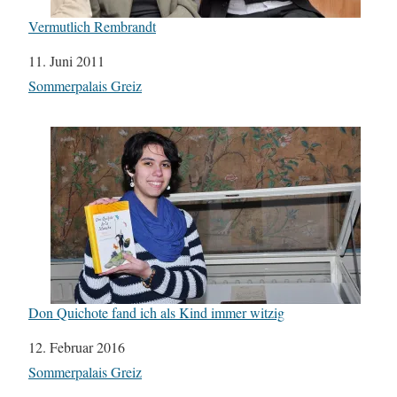
Vermutlich Rembrandt
Datum
11. Juni 2011
In Bezug auf
Sommerpalais Greiz
Don Quichote fand ich als Kind immer witzig
Datum
12. Februar 2016
In Bezug auf
Sommerpalais Greiz