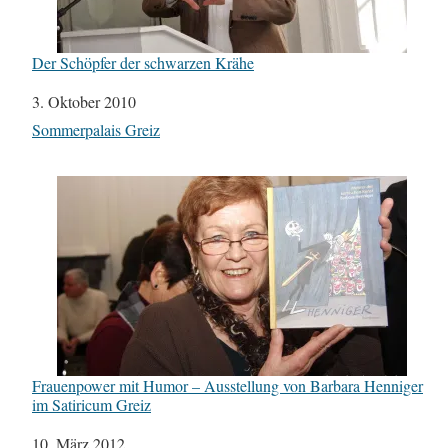
Der Schöpfer der schwarzen Krähe
Datum
3. Oktober 2010
In Bezug auf
Sommerpalais Greiz
Frauenpower mit Humor – Ausstellung von Barbara Henniger
im Satiricum Greiz
Datum
10. März 2012