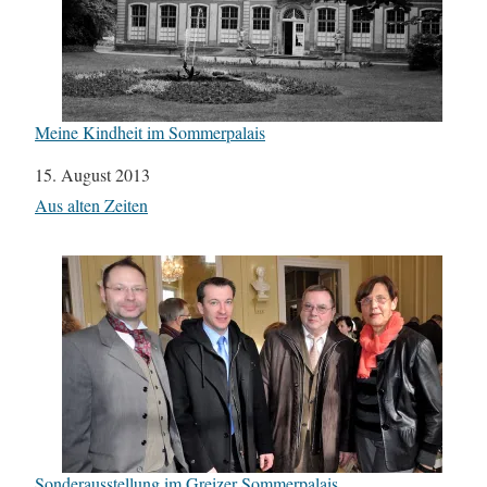
Meine Kindheit im Sommerpalais
Datum
15. August 2013
In Bezug auf
Aus alten Zeiten
Sonderausstellung im Greizer Sommerpalais