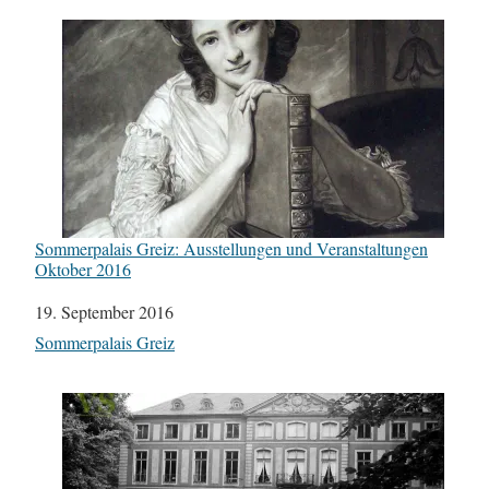
Sommerpalais Greiz: Ausstellungen und Veranstaltungen
Oktober 2016
Datum
19. September 2016
In Bezug auf
Sommerpalais Greiz