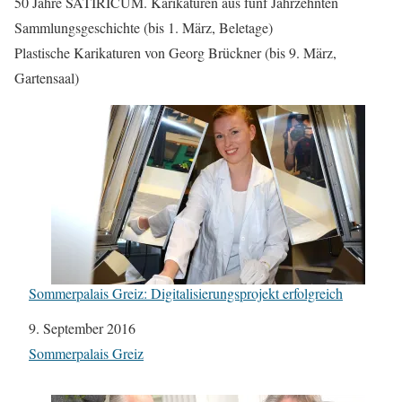
50 Jahre SATIRICUM. Karikaturen aus fünf Jahrzehnten
Sammlungsgeschichte (bis 1. März, Beletage)
Plastische Karikaturen von Georg Brückner (bis 9. März,
Gartensaal)
Sommerpalais Greiz: Digitalisierungsprojekt erfolgreich
Datum
9. September 2016
In Bezug auf
Sommerpalais Greiz