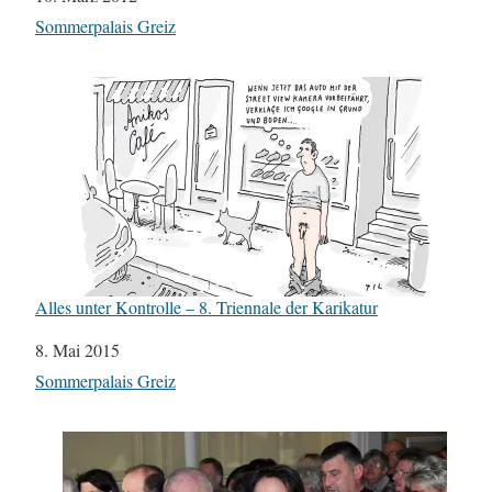
In Bezug auf
Sommerpalais Greiz
Alles unter Kontrolle – 8. Triennale der Karikatur
Datum
8. Mai 2015
In Bezug auf
Sommerpalais Greiz