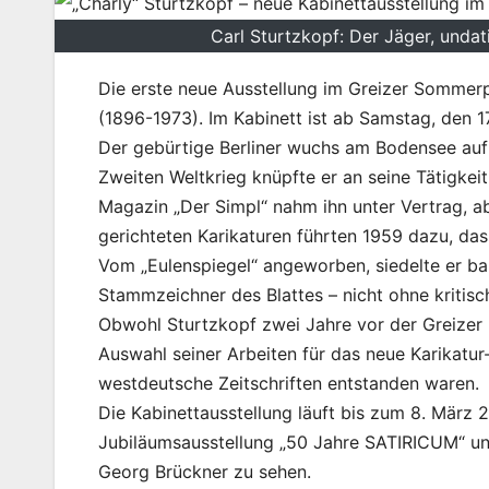
Carl Sturtzkopf: Der Jäger, undat
Die erste neue Ausstellung im Greizer Sommerpa
(1896-1973). Im Kabinett ist ab Samstag, den 1
Der gebürtige Berliner wuchs am Bodensee au
Zweiten Weltkrieg knüpfte er an seine Tätigkei
Magazin „Der Simpl“ nahm ihn unter Vertrag, ab
gerichteten Karikaturen führten 1959 dazu, das
Vom „Eulenspiegel“ angeworben, siedelte er b
Stammzeichner des Blattes – nicht ohne kritisc
Obwohl Sturtzkopf zwei Jahre vor der Greizer
Auswahl seiner Arbeiten für das neue Karikatur
westdeutsche Zeitschriften entstanden waren.
Die Kabinettausstellung läuft bis zum 8. März 2
Jubiläumsausstellung „50 Jahre SATIRICUM“ und
Georg Brückner zu sehen.