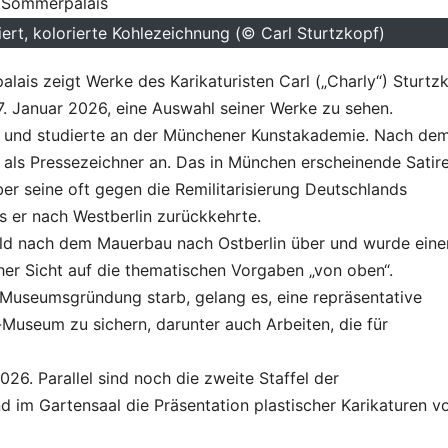
iert, kolorierte Kohlezeichnung (© Carl Sturtzkopf)
lais zeigt Werke des Karikaturisten Carl („Charly“) Sturtz
7. Januar 2026, eine Auswahl seiner Werke zu sehen.
f und studierte an der Münchener Kunstakademie. Nach de
t als Pressezeichner an. Das in München erscheinende Satir
er seine oft gegen die Remilitarisierung Deutschlands
s er nach Westberlin zurückkehrte.
ald nach dem Mauerbau nach Ostberlin über und wurde eine
her Sicht auf die thematischen Vorgaben „von oben“.
 Museumsgründung starb, gelang es, eine repräsentative
-Museum zu sichern, darunter auch Arbeiten, die für
026. Parallel sind noch die zweite Staffel der
 im Gartensaal die Präsentation plastischer Karikaturen v