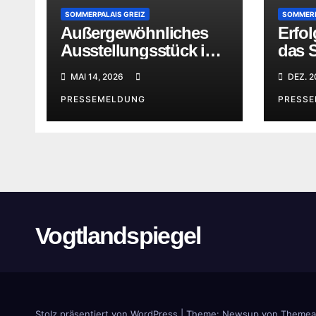
SOMMERPALAIS GREIZ
SOMMERP
Außergewöhnliches
Erfol
Ausstellungsstück im
das 
Sommerpalais Greiz
Greiz
MAI 14, 2026
DEZ. 2
PRESSEMELDUNG
PRESS
Vogtlandspiegel
Stolz präsentiert von WordPress
|
Theme:
Newsup
von
Themea