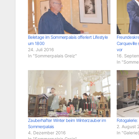
Beletage im Sommerpalais offeriert Lifestyle
Freundeskre
um 1800
Carqueville
24. Juli 2016
vor
In "Sommerpalais Greiz"
16. Septe
In "Sommer
Zauberhafter Winter beim Winterzauber im
Fotogalerie:
Sommerpalais
2. August 
4. Dezember 2016
In "Galerie
In "Sommerpalais Greiz"