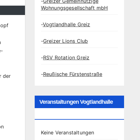
-
Greizer Gemeinnützige
Wohnungsgesellschaft mbH
-
Vogtlandhalle Greiz
kopf
-
Greizer Lions Club
m
e-
-
RSV Rotation Greiz
-
Reußische Fürstenstraße
r der
Veranstaltungen Vogtlandhalle
Greiz
on
Keine Veranstaltungen