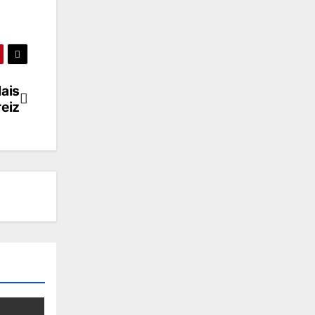
ais
eiz