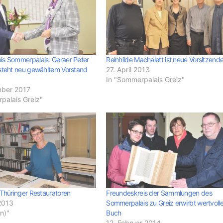
is Sommerpalais: Geraer Peter
Reinhilde Machalett ist neue Vorsitzend
 steht neu gewähltem Vorstand
27. April 2013
In "Sommerpalais Greiz"
mber 2017
palais Greiz"
 Thüringer Restauratoren
Freundeskreis der Sammlungen des
2013
Sommerpalais zu Greiz erwirbt wertvoll
(n)"
Buch
12. Februar 2014