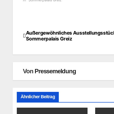
Außergewöhnliches Ausstellungsstüc
Beitragsnavigation
Sommerpalais Greiz
Von
Pressemeldung
Ähnlicher Beitrag