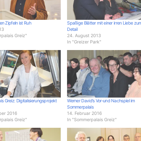
en Zipfeln ist Ruh
Spaßige Blätter mit einer irren Liebe zu
13
Detail
palais Greiz"
24. August 2013
In "Greizer Park"
 Greiz: Digitalisierungsprojekt
Werner David’s Vor-und Nachspiel im
Sommerpalais
ber 2016
14. Februar 2016
palais Greiz"
In "Sommerpalais Greiz"