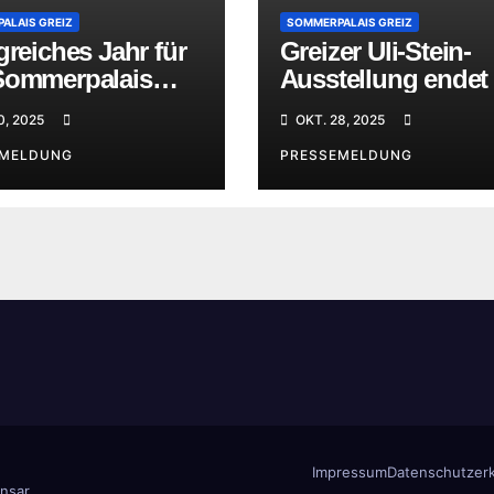
ALAIS GREIZ
SOMMERPALAIS GREIZ
greiches Jahr für
Greizer Uli-Stein-
Sommerpalais
Ausstellung endet
kommenden
0, 2025
OKT. 28, 2025
Wochenende mit
EMELDUNG
Rekordergebnis
PRESSEMELDUNG
Impressum
Datenschutzerk
nsar