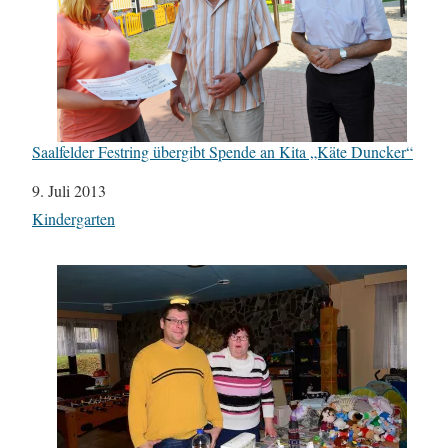
Saalfelder Festring übergibt Spende an Kita „Käte Duncker“
Datum
9. Juli 2013
In Bezug auf
Kindergarten