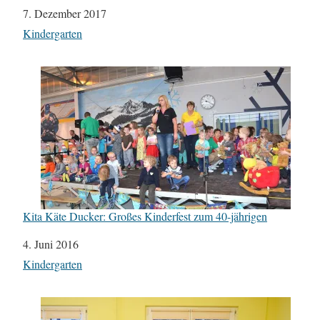
Datum
7. Dezember 2017
In Bezug auf
Kindergarten
Kita Käte Ducker: Großes Kinderfest zum 40-jährigen
Datum
4. Juni 2016
In Bezug auf
Kindergarten