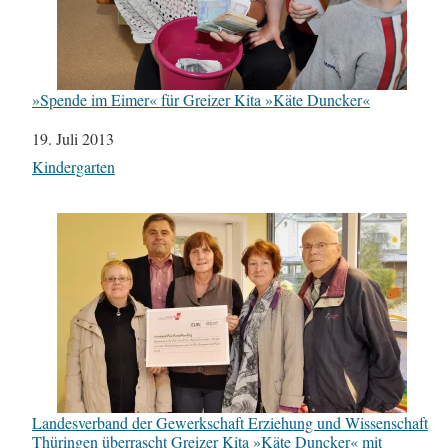
»Spende im Eimer« für Greizer Kita »Käte Duncker«
Datum
19. Juli 2013
In Bezug auf
Kindergarten
Landesverband der Gewerkschaft Erziehung und Wissenschaft
Thüringen überrascht Greizer Kita »Käte Duncker« mit