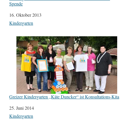
Spende
Datum
16. Oktober 2013
In Bezug auf
Kindergarten
Greizer Kindergarten „Käte Duncker“ ist Konsultations-Kita
Datum
25. Juni 2014
In Bezug auf
Kindergarten