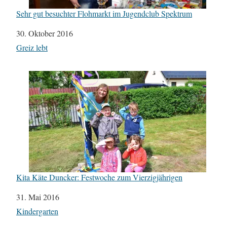
Sehr gut besuchter Flohmarkt im Jugendclub Spektrum
Datum
30. Oktober 2016
In Bezug auf
Greiz lebt
Kita Käte Duncker: Festwoche zum Vierzigjährigen
Datum
31. Mai 2016
In Bezug auf
Kindergarten