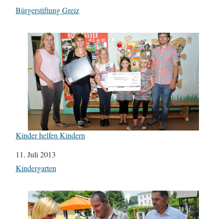
In Bezug auf
Bürgerstiftung Greiz
Kinder helfen Kindern
Datum
11. Juli 2013
In Bezug auf
Kindergarten