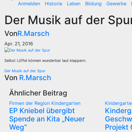
Anmelden
Historie
Leben
Bildung
Gewerbe
Der Musik auf der Spu
Von
R.Marsch
Apr. 21, 2016
Selbst Löffel können wunderbar laut klappern.
Beitragsnavigation
Der Musik auf der Spur
Von
R.Marsch
Ähnlicher Beitrag
Firmen der Region
Kindergarten
Kindergarte
EP Kniebel übergibt
Kinderg
Spende an Kita „Neuer
Geschwi
Weg“
Projekt