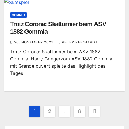
GOMMLA
Trotz Corona: Skatturnier beim ASV
1882 Gommla
26. NOVEMBER 2021
PETER REICHARDT
Trotz Corona: Skatturnier beim ASV 1882
Gommla. Harry Griegervom ASV 1882 Gommla
mit Grande ouvert spielte das Highlight des
Tages
Seitennummerierung
1
2
…
6
der