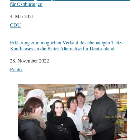
für Ostthüringen
Datum
4. Mai 2021
In Bezug auf
CDU
Erklärung zum möglichen Verkauf des ehemaligen Tietz-
Kaufhauses an die Partei Alternative für Deutschland
Datum
28. November 2022
In Bezug auf
Politik