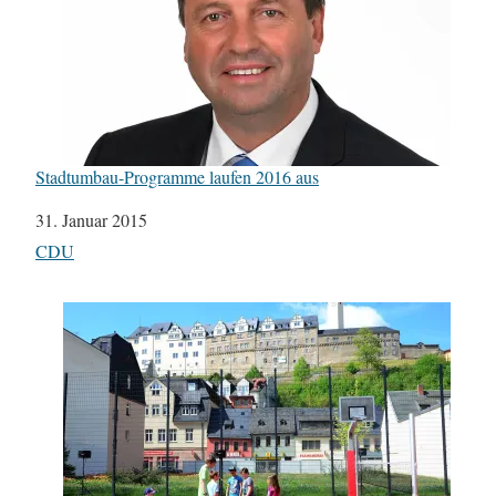
Stadtumbau-Programme laufen 2016 aus
Datum
31. Januar 2015
In Bezug auf
CDU