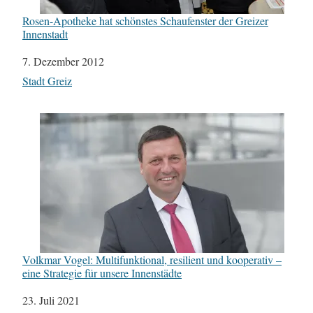
Rosen-Apotheke hat schönstes Schaufenster der Greizer
Innenstadt
Datum
7. Dezember 2012
In Bezug auf
Stadt Greiz
Volkmar Vogel: Multifunktional, resilient und kooperativ –
eine Strategie für unsere Innenstädte
Datum
23. Juli 2021