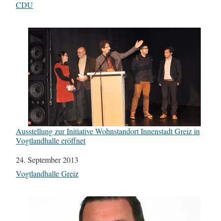
In Bezug auf
CDU
Ausstellung zur Initiative Wohnstandort Innenstadt Greiz in
Vogtlandhalle eröffnet
Datum
24. September 2013
In Bezug auf
Vogtlandhalle Greiz