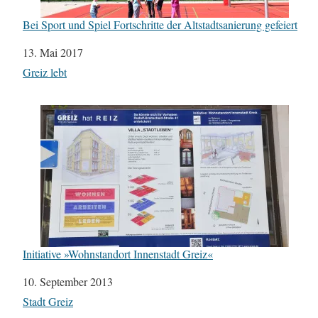
Bei Sport und Spiel Fortschritte der Altstadtsanierung gefeiert
Datum
13. Mai 2017
In Bezug auf
Greiz lebt
Initiative »Wohnstandort Innenstadt Greiz«
Datum
10. September 2013
In Bezug auf
Stadt Greiz