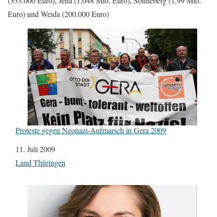
(333.000 Euro), Jena (1,048 Mio. Euro), Sonneberg (1,99 Mio.
Euro) und Weida (200.000 Euro)
Proteste gegen Neonazi-Aufmarsch in Gera 2009
Datum
11. Juli 2009
In Bezug auf
Land Thüringen