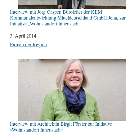
Interview mit Jörg Casper, Büroleiter der KEM
Kommunalentwicklung Mitteldeutschland GmbH Jena, zur
Initiative „Wohnstandort Innenstadt“
Datum
3. April 2014
In Bezug auf
Firmen der Region
Interview mit Architektin Birgit Förster zur Initiative
»Wohnstandort Innenstadt«