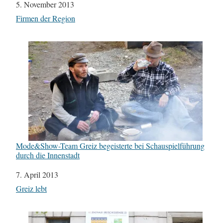
Datum
5. November 2013
In Bezug auf
Firmen der Region
Mode&Show-Team Greiz begeisterte bei Schauspielführung
durch die Innenstadt
Datum
7. April 2013
In Bezug auf
Greiz lebt