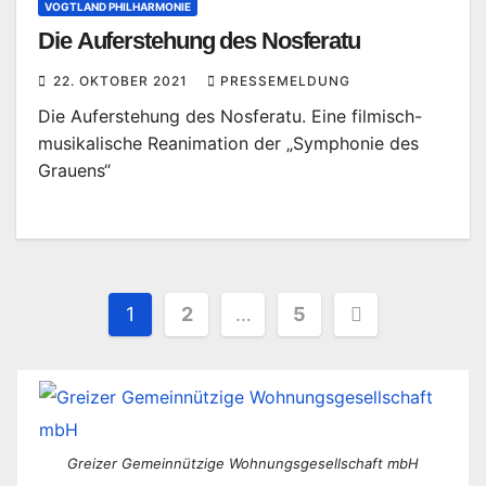
VOGTLAND PHILHARMONIE
Die Auferstehung des Nosferatu
22. OKTOBER 2021
PRESSEMELDUNG
Die Auferstehung des Nosferatu. Eine filmisch-
musikalische Reanimation der „Symphonie des
Grauens“
Seitennummerierung
1
2
…
5
der
Beiträge
Greizer Gemeinnützige Wohnungsgesellschaft mbH