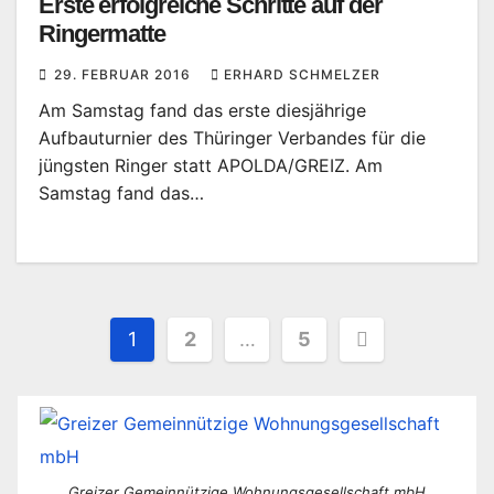
Erste erfolgreiche Schritte auf der
Ringermatte
29. FEBRUAR 2016
ERHARD SCHMELZER
Am Samstag fand das erste diesjährige
Aufbauturnier des Thüringer Verbandes für die
jüngsten Ringer statt APOLDA/GREIZ. Am
Samstag fand das…
Seitennummerierung
1
2
…
5
der
Beiträge
Greizer Gemeinnützige Wohnungsgesellschaft mbH