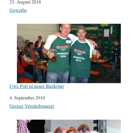
Datum
23. August 2018
In Bezug auf
Gewerbe
Uwe Port ist neuer Bierkönig
Datum
4. September 2010
In Bezug auf
Greizer Vereinsbrauerei