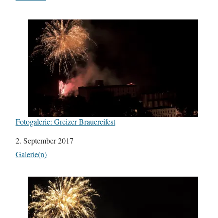
Fotogalerie: Greizer Brauereifest
Datum
2. September 2017
In Bezug auf
Galerie(n)