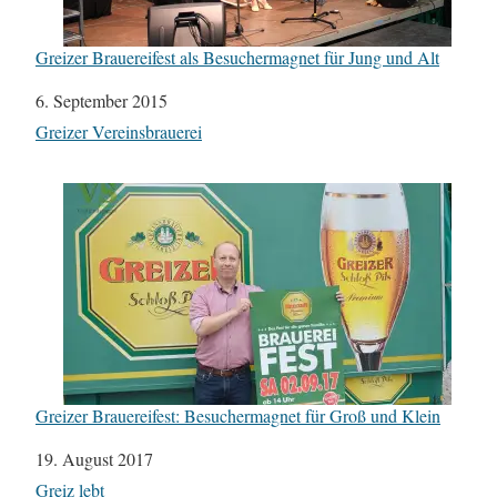
Greizer Brauereifest als Besuchermagnet für Jung und Alt
Datum
6. September 2015
In Bezug auf
Greizer Vereinsbrauerei
Greizer Brauereifest: Besuchermagnet für Groß und Klein
Datum
19. August 2017
In Bezug auf
Greiz lebt