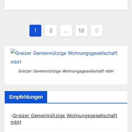
Seitennummerierung
1
2
…
12
der
Beiträge
Greizer Gemeinnützige Wohnungsgesellschaft mbH
Empfehlungen
-
Greizer Gemeinnützige Wohnungsgesellschaft
mbH