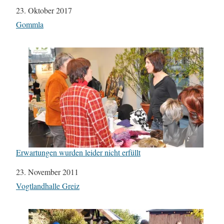
Datum
23. Oktober 2017
In Bezug auf
Gommla
Erwartungen wurden leider nicht erfüllt
Datum
23. November 2011
In Bezug auf
Vogtlandhalle Greiz