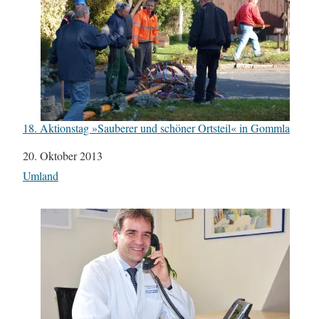
18. Aktionstag »Sauberer und schöner Ortsteil« in Gommla
Datum
20. Oktober 2013
In Bezug auf
Umland