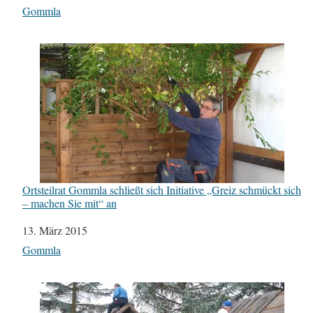
In Bezug auf
Gommla
Ortsteilrat Gommla schließt sich Initiative „Greiz schmückt sich
– machen Sie mit“ an
Datum
13. März 2015
In Bezug auf
Gommla