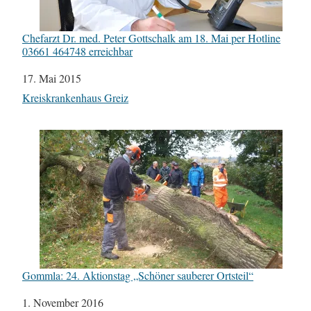
Chefarzt Dr. med. Peter Gottschalk am 18. Mai per Hotline
03661 464748 erreichbar
Datum
17. Mai 2015
In Bezug auf
Kreiskrankenhaus Greiz
Gommla: 24. Aktionstag „Schöner sauberer Ortsteil“
Datum
1. November 2016