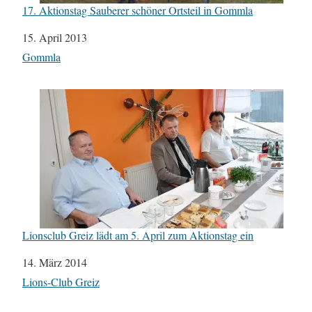
17. Aktionstag Sauberer schöner Ortsteil in Gommla
Datum
15. April 2013
In Bezug auf
Gommla
Lionsclub Greiz lädt am 5. April zum Aktionstag ein
Datum
14. März 2014
In Bezug auf
Lions-Club Greiz