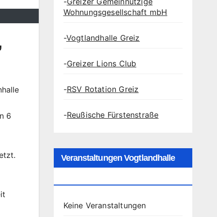
-
Greizer Gemeinnützige
Wohnungsgesellschaft mbH
-
Vogtlandhalle Greiz
,
-
Greizer Lions Club
-
RSV Rotation Greiz
nhalle
-
Reußische Fürstenstraße
n 6
etzt.
Veranstaltungen Vogtlandhalle
Greiz
it
Keine Veranstaltungen