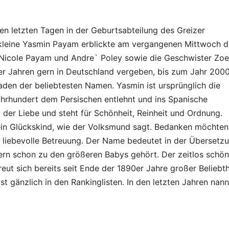
n letzten Tagen in der Geburtsabteilung des Greizer
 kleine Yasmin Payam erblickte am vergangenen Mittwoch d
rn Nicole Payam und Andre` Poley sowie die Geschwister Zoe
er Jahren gern in Deutschland vergeben, bis zum Jahr 200
raden der beliebtesten Namen. Yasmin ist ursprünglich die
Jahrhundert dem Persischen entlehnt und ins Spanische
der Liebe und steht für Schönheit, Reinheit und Ordnung.
 ein Glückskind, wie der Volksmund sagt. Bedanken möchten
e liebevolle Betreuung. Der Name bedeutet in der Übersetz
tern schon zu den größeren Babys gehört. Der zeitlos schön
t sich bereits seit Ende der 1890er Jahre großer Beliebth
ast gänzlich in den Rankinglisten. In den letzten Jahren nan