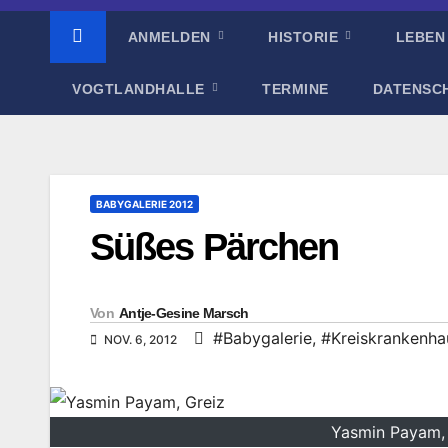
ANMELDEN
HISTORIE
LEBEN
VOGTLANDHALLE
TERMINE
DATENSC
BABYGALERIE 2012
Süßes Pärchen
Von
Antje-Gesine Marsch
#Babygalerie
,
#Kreiskrankenha
NOV. 6, 2012
Yasmin Payam, 