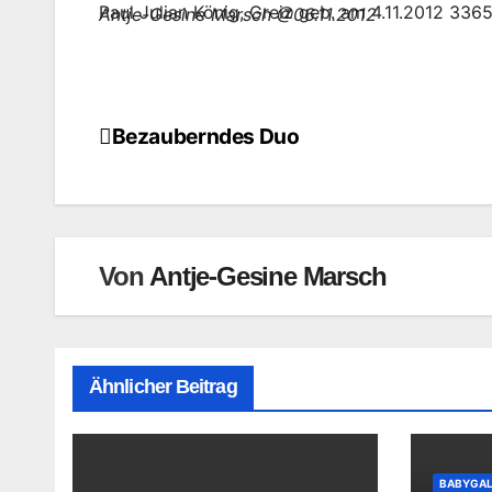
Paul Julian König, Greiz geb. am 4.11.2012 336
Antje-Gesine Marsch @06.11.2012
Bezauberndes Duo
Beitragsnavigation
Von
Antje-Gesine Marsch
Ähnlicher Beitrag
BABYGAL