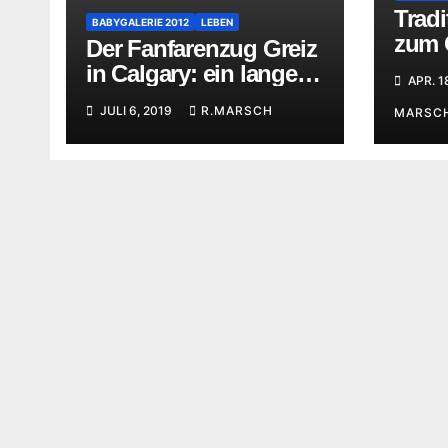
Tradi
BABYGALERIE 2012
LEBEN
zum 
Der Fanfarenzug Greiz
in Calgary: ein langer
APR. 1
Tag
JULI 6, 2019
R.MARSCH
MARSC