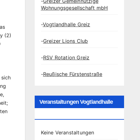
-
Greizer Gemeinnützige
Wohnungsgesellschaft mbH
-
Vogtlandhalle Greiz
as
y (2)
-
Greizer Lions Club
0
-
RSV Rotation Greiz
-
Reußische Fürstenstraße
 sich
ung
e,
Veranstaltungen Vogtlandhalle
eit;
nten
Greiz
Keine Veranstaltungen