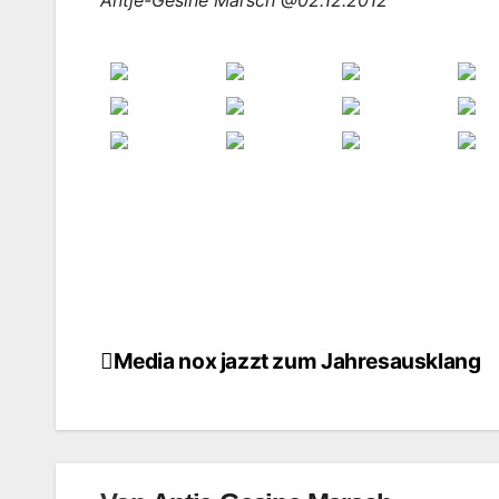
Antje-Gesine Marsch @02.12.2012
Media nox jazzt zum Jahresausklang
Beitragsnavigation