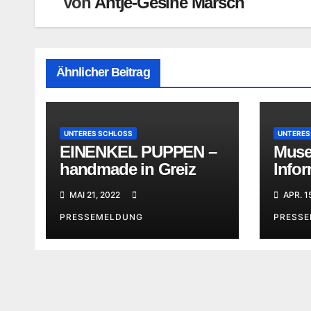
Von
Antje-Gesine Marsch
Ähnlicher Beitrag
UNTERES SCHLOSS
UNTERES
EINENKEL PUPPEN –
Muse
handmade in Greiz
Infor
geöff
MAI 21, 2022
APR. 1
PRESSEMELDUNG
PRESS