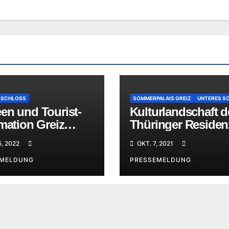
 SCHLOSS
SOMMERPALAIS GREIZ
UNTERES S
en und Tourist-
Kulturlandschaft d
mation Greiz
Thüringer Reside
net
macht sich auf de
5, 2022
OKT. 7, 2021
Weg zum Welterbe
EMELDUNG
Status
PRESSEMELDUNG