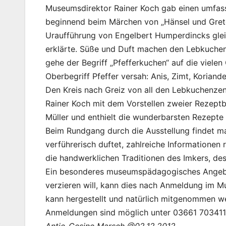
Museumsdirektor Rainer Koch gab einen umfasse
beginnend beim Märchen von „Hänsel und Grete
Uraufführung von Engelbert Humperdincks glei
erklärte. Süße und Duft machen den Lebkuchen 
gehe der Begriff „Pfefferkuchen“ auf die viele
Oberbegriff Pfeffer versah: Anis, Zimt, Korian
Den Kreis nach Greiz von all den Lebkuchenze
Rainer Koch mit dem Vorstellen zweier Rezept
Müller und enthielt die wunderbarsten Rezepte
Beim Rundgang durch die Ausstellung findet 
verführerisch duftet, zahlreiche Informatione
die handwerklichen Traditionen des Imkers, de
Ein besonderes museumspädagogisches Angebot
verzieren will, kann dies nach Anmeldung im M
kann hergestellt und natürlich mitgenommen we
Anmeldungen sind möglich unter 03661 703411