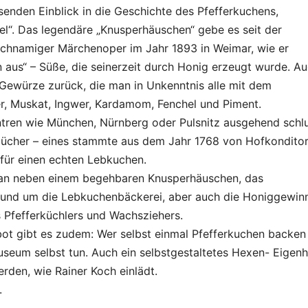
nden Einblick in die Geschichte des Pfefferkuchens,
l“. Das legendäre „Knusperhäuschen“ gebe es seit der
chnamiger Märchenoper im Jahr 1893 in Weimar, wie er
aus“ – Süße, die seinerzeit durch Honig erzeugt wurde. A
n Gewürze zurück, die man in Unkenntnis alle mit dem
der, Muskat, Ingwer, Kardamom, Fenchel und Piment.
ntren wie München, Nürnberg oder Pulsnitz ausgehend schl
bücher – eines stammte aus dem Jahr 1768 von Hofkondito
 für einen echten Lebkuchen.
man neben einem begehbaren Knusperhäuschen, das
n rund um die Lebkuchenbäckerei, aber auch die Honiggewin
s Pfefferküchlers und Wachsziehers.
 gibt es zudem: Wer selbst einmal Pfefferkuchen backen
useum selbst tun. Auch ein selbstgestaltetes Hexen- Eigen
rden, wie Rainer Koch einlädt.
.