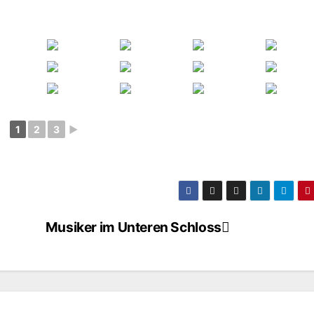
1
2
3
►
Musiker im Unteren Schloss