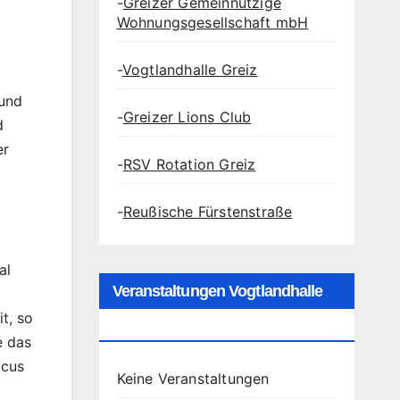
-
Greizer Gemeinnützige
Wohnungsgesellschaft mbH
-
Vogtlandhalle Greiz
und
-
Greizer Lions Club
d
er
-
RSV Rotation Greiz
-
Reußische Fürstenstraße
al
Veranstaltungen Vogtlandhalle
t, so
Greiz
e das
icus
Keine Veranstaltungen