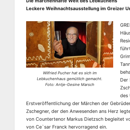
Die märchenhafte Welt des Lebkuchens
Leckere Weihnachtsausstellung im Greizer Un
GREI
Häus
Resi
führ
Grim
Tann
beha
Wilfried Pucher hat es sich im
Lebkuchenhaus gemütlich gemacht.
Der 
Foto: Antje-Gesine Marsch
Zsch
des 
Erstveröffentlichung der Märchen der Gebrüder 
Zschegner, der den Anwesenden ans Herz legte,
von Countertenor Markus Dietzsch begleitet vo
von Ce`sar Franck hervorragend ein.