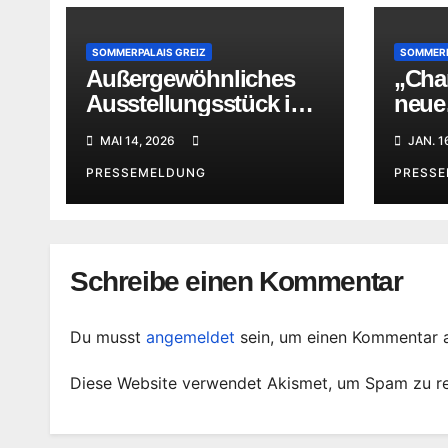
SOMMERPALAIS GREIZ
SOMMERP
Außergewöhnliches
„Char
Ausstellungsstück im
neue
Sommerpalais Greiz
Kabi
MAI 14, 2026
JAN. 1
im S
PRESSEMELDUNG
PRESS
Schreibe einen Kommentar
Du musst
angemeldet
sein, um einen Kommentar 
Diese Website verwendet Akismet, um Spam zu r