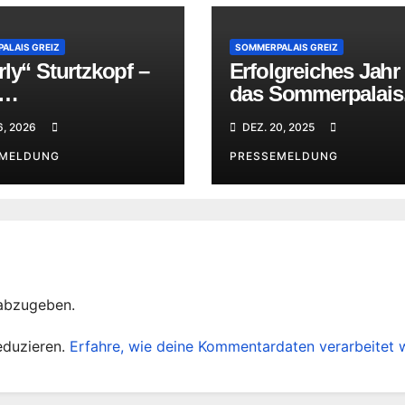
ALAIS GREIZ
SOMMERPALAIS GREIZ
ly“ Sturtzkopf –
Erfolgreiches Jahr 
das Sommerpalais
nettausstellung
Greiz
6, 2026
DEZ. 20, 2025
ommerpalais
EMELDUNG
PRESSEMELDUNG
abzugeben.
eduzieren.
Erfahre, wie deine Kommentardaten verarbeitet 