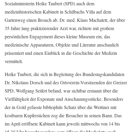
Sozialministerin Heike Taubert (SPD) auch dem
medizinhistorischen Kabinett in Schilbachs Villa auf dem
Gartenweg einen Besuch ab. Dr. med. Klaus Machalett, der über
35 Jahre lang praktizierender Arzt war, richtete mit großem
persönlichen Engagement dieses kleine Museum ein, das
medizinische Apparaturen, Objekte und Literatur anschaulich
präsentiert und einen Einblick in die Geschichte der Medizin
vermittelt.
Heike Taubert, die sich in Begleitung des Bundestagskandidaten
Dr. Nikolaus Dorsch und des Ortsverein-Vorsitzenden der Greizer
SPD, Wolfgang Seifert befand, war sichtbar erstaunt über die
Vielfältigkeit der Exponate und Anschauungsstücke. Besonders
der in Gold gefasste bibliophile Schatz über die Wettiner mit
kostbaren Kupferstichen zog die Besucher in seinen Bann. Das
im April eröffnete Kabinett kann jeweils mittwochs von 14 bis
15.30 Uhr besucht werden; gern öffnen die Machaletts auch