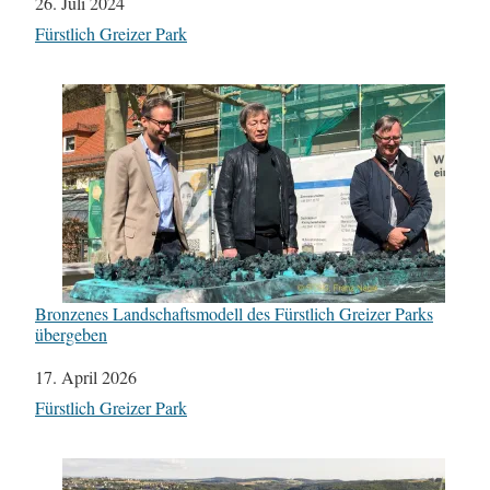
Datum
26. Juli 2024
In Bezug auf
Fürstlich Greizer Park
Bronzenes Landschaftsmodell des Fürstlich Greizer Parks
übergeben
Datum
17. April 2026
In Bezug auf
Fürstlich Greizer Park