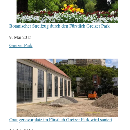
Botanischer Streifzug durch den Fürstlich Greizer Park
Datum
9. Mai 2015
In Bezug auf
Greizer Park
Orangerievorplatz im Fürstlich Greizer Park wird saniert