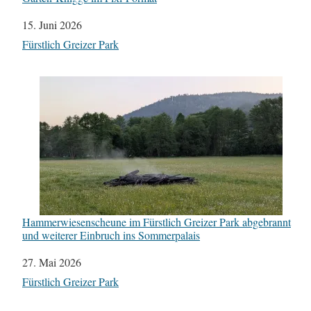
Datum
15. Juni 2026
In Bezug auf
Fürstlich Greizer Park
Hammerwiesenscheune im Fürstlich Greizer Park abgebrannt
und weiterer Einbruch ins Sommerpalais
Datum
27. Mai 2026
In Bezug auf
Fürstlich Greizer Park