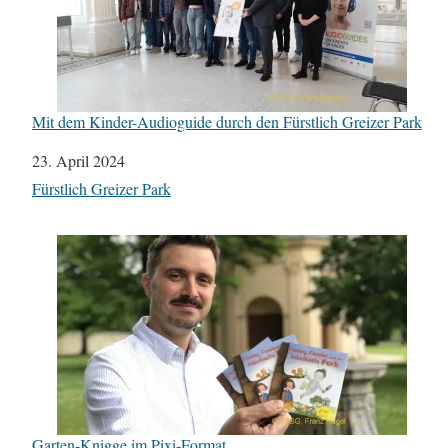
Mit dem Kinder-Audioguide durch den Fürstlich Greizer Park
Datum
23. April 2024
In Bezug auf
Fürstlich Greizer Park
Garten-Knigge im Pixi-Format