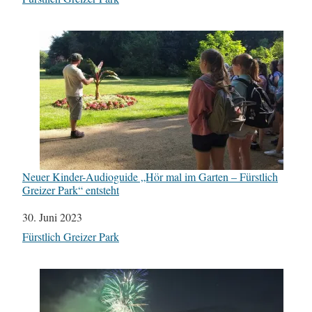
Neuer Kinder-Audioguide „Hör mal im Garten – Fürstlich
Greizer Park“ entsteht
Datum
30. Juni 2023
In Bezug auf
Fürstlich Greizer Park