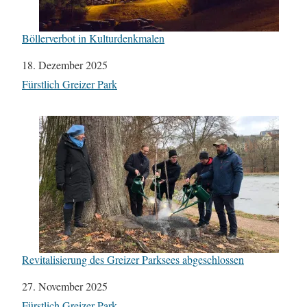
Böllerverbot in Kulturdenkmalen
Datum
18. Dezember 2025
In Bezug auf
Fürstlich Greizer Park
Revitalisierung des Greizer Parksees abgeschlossen
Datum
27. November 2025
In Bezug auf
Fürstlich Greizer Park