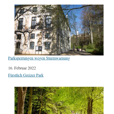
Parksperrungen wegen Sturmwarnung
Datum
16. Februar 2022
In Bezug auf
Fürstlich Greizer Park