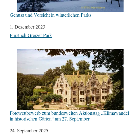
Genuss und Vorsicht in winterlichen Parks
Datum
1. Dezember 2023
In Bezug auf
Fürstlich Greizer Park
Fotowettbewerb zum bundesweiten Aktionstag „Klimawandel
in historischen Gärten“ am 27. September
Datum
24. September 2025