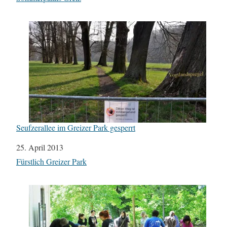
Seufzerallee im Greizer Park gesperrt
Datum
25. April 2013
In Bezug auf
Fürstlich Greizer Park