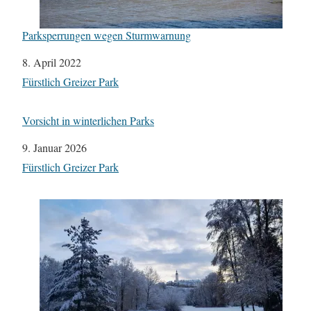
Parksperrungen wegen Sturmwarnung
Datum
8. April 2022
In Bezug auf
Fürstlich Greizer Park
Vorsicht in winterlichen Parks
Datum
9. Januar 2026
In Bezug auf
Fürstlich Greizer Park