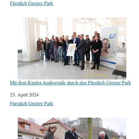
In Bezug auf
Fürstlich Greizer Park
Mit dem Kinder-Audioguide durch den Fürstlich Greizer Park
Datum
23. April 2024
In Bezug auf
Fürstlich Greizer Park