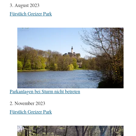
Datum
3. August 2023
In Bezug auf
Fürstlich Greizer Park
Parkanlagen bei Sturm nicht betreten
Datum
2. November 2023
In Bezug auf
Fürstlich Greizer Park