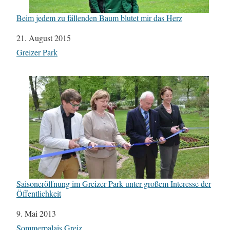
Beim jedem zu fällenden Baum blutet mir das Herz
Datum
21. August 2015
In Bezug auf
Greizer Park
Saisoneröffnung im Greizer Park unter großem Interesse der
Öffentlichkeit
Datum
9. Mai 2013
In Bezug auf
Sommerpalais Greiz