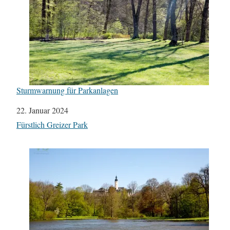
Sturmwarnung für Parkanlagen
Datum
22. Januar 2024
In Bezug auf
Fürstlich Greizer Park