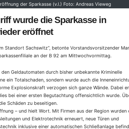
röffnung der Sparkasse (v.l.) Foto: Andreas Vieweg
iff wurde die Sparkasse in
eder eröffnet
em Standort Sachswitz“, betonte Vorstandsvorsitzender Ma
arkassenfiliale an der B 92 am Mittwochvormittag.
f den Geldautomaten durch bisher unbekannte Kriminelle
one ein Totalschaden, sondern wurde auch die Inneneinricht
norme Explosionskraft verzogen sich ganze Wände. Dabei e
es bei einer ersten Begutachtung offensichtlich wurde. Üb
die Schäden zu beseitigen.
ffnung – und hielt Wort. Mit Firmen aus der Region wurden 
eitungen und Elektrotechnik erneuert, neue Türen und
stechnik inklusive einer automatischen Schließanlage befin