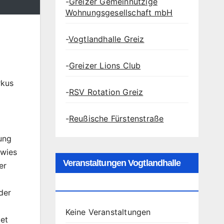
-
Greizer Gemeinnützige
Wohnungsgesellschaft mbH
-
Vogtlandhalle Greiz
-
Greizer Lions Club
rkus
-
RSV Rotation Greiz
-
Reußische Fürstenstraße
ung
rwies
Veranstaltungen Vogtlandhalle
er
Greiz
der
Keine Veranstaltungen
det