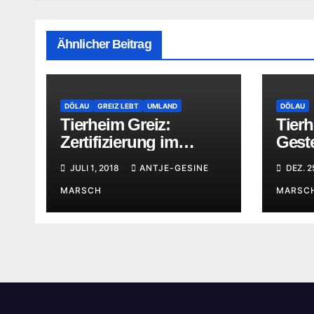
Ähnlicher Beitrag
DÖLAU
GREIZ LEBT
UMLAND
DÖLAU
Tierheim Greiz:
Tierh
Zertifizierung im
Geste
Fokus
JULI 1, 2018
ANTJE-GESINE
DEZ. 2
MARSCH
MARSC