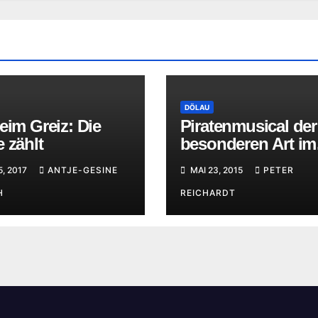
DÖLAU
eim Greiz: Die
Piratenmusical der
 zählt
besonderen Art im
Dölauer Bürgerha
5, 2017
ANTJE-GESINE
MAI 23, 2015
PETER
H
REICHARDT