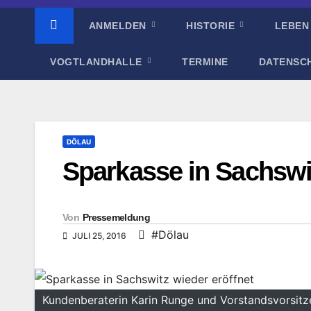
ANMELDEN
HISTORIE
LEBEN
VOGTLANDHALLE
TERMINE
DATENSC
DÖLAU
Sparkasse in Sachswit
Von
Pressemeldung
#Dölau
JULI 25, 2016
Kundenberaterin Karin Runge und Vorstandsvorsi