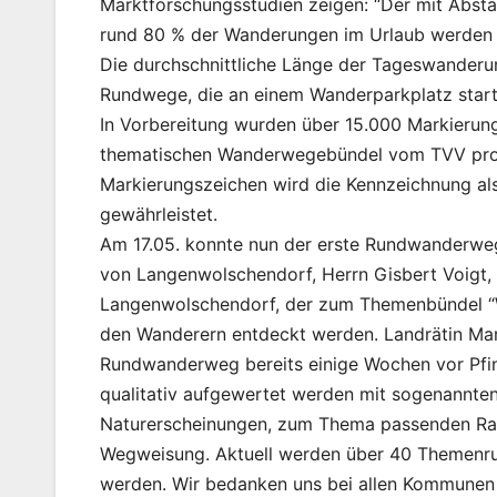
Marktforschungsstudien zeigen: “Der mit Abst
rund 80 % der Wanderungen im Urlaub werden 
Die durchschnittliche Länge der Tageswander
Rundwege, die an einem Wanderparkplatz start
In Vorbereitung wurden über 15.000 Markierung
thematischen Wanderwegebündel vom TVV produ
Markierungszeichen wird die Kennzeichnung al
gewährleistet.
Am 17.05. konnte nun der erste Rundwanderweg
von Langenwolschendorf, Herrn Gisbert Voigt, 
Langenwolschendorf, der zum Themenbündel “Was
den Wanderern entdeckt werden. Landrätin Mart
Rundwanderweg bereits einige Wochen vor Pfing
qualitativ aufgewertet werden mit sogenannten
Naturerscheinungen, zum Thema passenden Ras
Wegweisung. Aktuell werden über 40 Themenr
werden. Wir bedanken uns bei allen Kommunen f