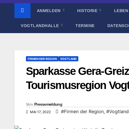
ANMELDEN
HISTORIE
LEBEN
VOGTLANDHALLE
TERMINE
DATENSC
FIRMEN DER REGION
VOGTLAND
Sparkasse Gera-Greiz 
Tourismusregion Vog
Von
Pressemeldung
#Firmen der Region
,
#Vogtland
MAI 17, 2022