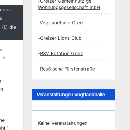
-
Greizer Gemeinnützige
Wohnungsgesellschaft mbH
ndrik
s
-
Vogtlandhalle Greiz
l.) die
-
Greizer Lions Club
er
-
RSV Rotation Greiz
 in
-
Reußische Fürstenstraße
n
n
en
Veranstaltungen Vogtlandhalle
Greiz
che
Keine Veranstaltungen
ht.”