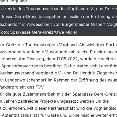
sitzende des Tourismusverbandes Vogtland e.V., und Dr. He
rkasse Gera-Greiz, besiegelten anlässlich der Eröffnung de
endorf in Anwesenheit von Bürgermeister Gisbert Voigt (
(Foto: Sparkasse Gera-Greiz/Uwe Müller)
era-Greiz die Tourismusregion Vogtland. Als wichtiger Partn
smusverband Vogtland e.V. wodurch zahlreiche Projekte auch
 konnten. Am Dienstag, dem 17.05.2022, wurde die weitere
ponsoringvertrages bestätigt. Dafür trafen sich Landräti
ourismusverband Vogtland e.V.) und Dr. Hendrik Ziegenbei
) in Langenwolschendorf im Rahmen der Eröffnung des neu
nderprojekt des TVV.
für die gute Zusammenarbeit mit der Sparkasse Gera-Greiz:
en Jahren zahlreiche Projekte umgesetzt werden um die
 zu erhöhen. Mit dieser Partnerschaft wird die vogtländis
 Aufenthaltsqualität für Gäste und Einheimische weiter erhö