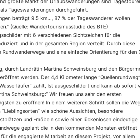
and größte Markt der Urlaubswanderungen sind Tagestoure
als Tageswanderungen durchgeführt.
ungen beträgt 9,5 km…, 87 % der Tageswanderer wollen
en.” (Quelle: Wandertourismusstudie des BTE)
sschilder mit 6 verschiedenen Sichtzeichen für die
ziert und in der gesamten Region verteilt. Durch diese
s Rundwanderwege und eine einfache Orientierung für den 
, durch Landrätin Martina Schweinsburg und den Bürgerme
eröffnet werden. Der 4,4 Kilometer lange “Quellenrundweg”
serläufer” zählt, Ist ausgeschildert und kann ab sofort 
ina Schweinsburg:” Wir freuen uns sehr den ersten
sten zu eröffnen! In einem weiteren Schritt sollen die We
 “Lieblingsorten” wie schöne Aussichten, besondere
tplätzen und -möbeln sowie einer lückenlosen eindeutige
undwege geplant die in den kommenden Monaten eröffnet
ür die engagierte Mitarbeit an diesem Projekt, vor allem