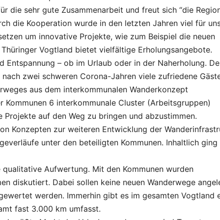
für die sehr gute Zusammenarbeit und freut sich “die Region
h die Kooperation wurde in den letzten Jahren viel für un
setzen um innovative Projekte, wie zum Beispiel die neuen
hüringer Vogtland bietet vielfältige Erholungsangebote.
und Entspannung – ob im Urlaub oder in der Naherholung. De
nach zwei schweren Corona-Jahren viele zufriedene Gäste
erweges aus dem interkommunalen Wanderkonzept
er Kommunen 6 interkommunale Cluster (Arbeitsgruppen)
che Projekte auf den Weg zu bringen und abzustimmen.
 von Konzepten zur weiteren Entwicklung der Wanderinfrastr
verläufe unter den beteiligten Kommunen. Inhaltlich ging
 qualitative Aufwertung. Mit den Kommunen wurden
n diskutiert. Dabei sollen keine neuen Wanderwege angel
fgewertet werden. Immerhin gibt es im gesamten Vogtland 
amt fast 3.000 km umfasst.