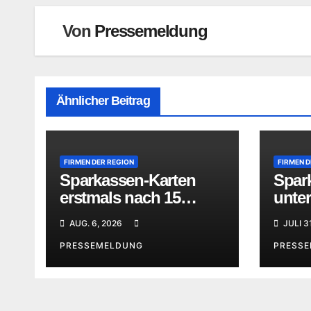
Von
Pressemeldung
Ähnlicher Beitrag
FIRMEN DER REGION
FIRMEN D
Sparkassen-Karten
Spar
erstmals nach 15
unter
Jahren im neuen
des F
AUG. 6, 2026
JULI 3
klaren Design
„Som
PRESSEMELDUNG
PRESS