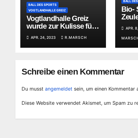
BALL DE
BALL DES SPORTS
Bio- 
VOGTLANDHALLE GREIZ
Zeul
Vogtlandhalle Greiz
Glanz
wurde zur Kulisse für
APR. 8
Spor
den Ball des Sports
APR. 24, 2023
R.MARSCH
MARSC
Schreibe einen Kommentar
Du musst
angemeldet
sein, um einen Kommentar 
Diese Website verwendet Akismet, um Spam zu r