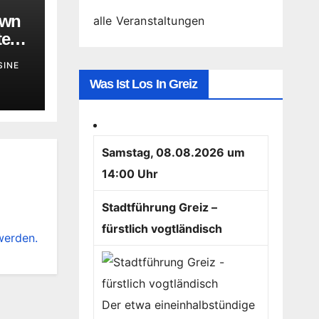
own
alle Veranstaltungen
ten
s
SINE
cht
Was Ist Los In Greiz
Samstag, 08.08.2026 um
14:00 Uhr
Stadtführung Greiz –
fürstlich vogtländisch
werden.
Der etwa eineinhalbstündige