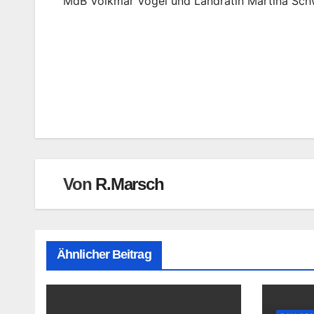
MdB Volkmar Vogel und Landrätin Martina Sch
Beitragsnavigation
Von
R.Marsch
Ähnlicher Beitrag