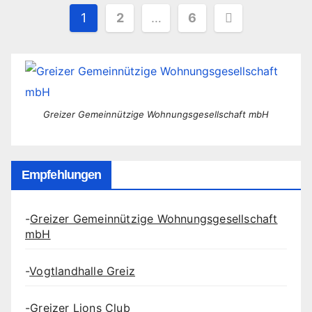
Seitennummerierung
1
2
…
6
der
Beiträge
Greizer Gemeinnützige Wohnungsgesellschaft mbH
Empfehlungen
-
Greizer Gemeinnützige Wohnungsgesellschaft
mbH
-
Vogtlandhalle Greiz
-
Greizer Lions Club