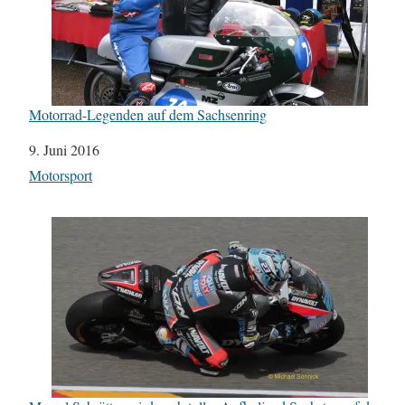
Motorrad-Legenden auf dem Sachsenring
Datum
9. Juni 2016
In Bezug auf
Motorsport