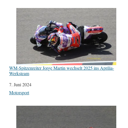
WM-Spitzenreiter Jorge Martin wechselt 2025 ins Aprilia-
Werksteam
Datum
7. Juni 2024
In Bezug auf
Motorsport