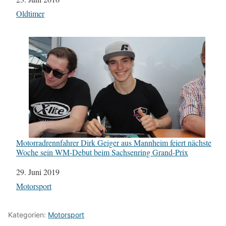
In Bezug auf
Oldtimer
Motorradrennfahrer Dirk Geiger aus Mannheim feiert nächste
Woche sein WM-Debut beim Sachsenring Grand-Prix
Datum
29. Juni 2019
In Bezug auf
Motorsport
Kategorien:
Motorsport