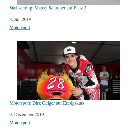
Sachsenring: Marcel Schrötter auf Platz 3
Datum
8. Juli 2019
In Bezug auf
Motorsport
Motorsport: Dirk Geiger auf Erfolgskurs
Datum
9. Dezember 2019
In Bezug auf
Motorsport