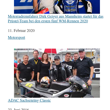
Motorradrennfahrer Dirk Geiger aus Mannheim startet für das
Prüstel-Team bei den ersten fünf WM-Rennen 2020
Datum
11. Februar 2020
In Bezug auf
Motorsport
ADAC Sachsenring Classic
Datum
23. Juni 2016