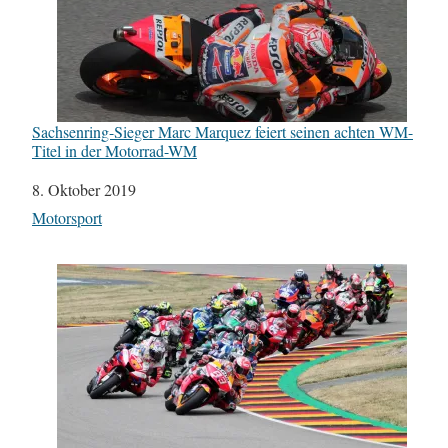
Sachsenring-Sieger Marc Marquez feiert seinen achten WM-
Titel in der Motorrad-WM
Datum
8. Oktober 2019
In Bezug auf
Motorsport