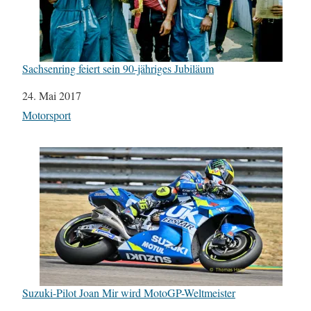
Sachsenring feiert sein 90-jähriges Jubiläum
Datum
24. Mai 2017
In Bezug auf
Motorsport
Suzuki-Pilot Joan Mir wird MotoGP-Weltmeister