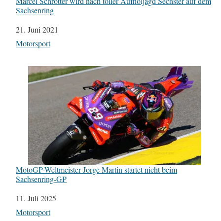
Marcel Schrötter wird nach toller Aufholjagd Sechster auf dem
Sachsenring
Datum
21. Juni 2021
In Bezug auf
Motorsport
MotoGP-Weltmeister Jorge Martin startet nicht beim
Sachsenring-GP
Datum
11. Juli 2025
In Bezug auf
Motorsport