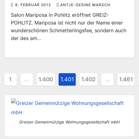
6. FEBRUAR 2012
ANTJE-GESINE MARSCH
Salon Mariposa in Pohlitz eröffnet GREIZ-
POHLITZ. Mariposa ist nicht nur der Name einer
wunderschönen Schmetterlingsfee, sondern auch
der des am…
itennummerierung
1
…
1.400
1.401
1.402
…
1.461
träge
Greizer Gemeinnützige Wohnungsgesellschaft mbH