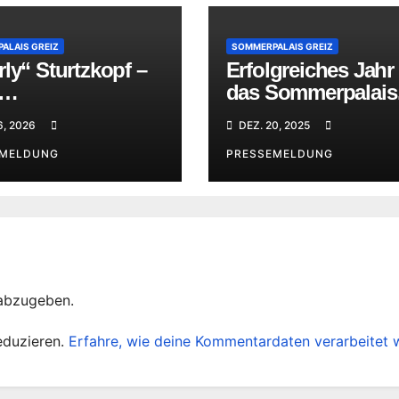
ALAIS GREIZ
SOMMERPALAIS GREIZ
ly“ Sturtzkopf –
Erfolgreiches Jahr 
das Sommerpalais
nettausstellung
Greiz
6, 2026
DEZ. 20, 2025
ommerpalais
EMELDUNG
PRESSEMELDUNG
abzugeben.
eduzieren.
Erfahre, wie deine Kommentardaten verarbeitet 