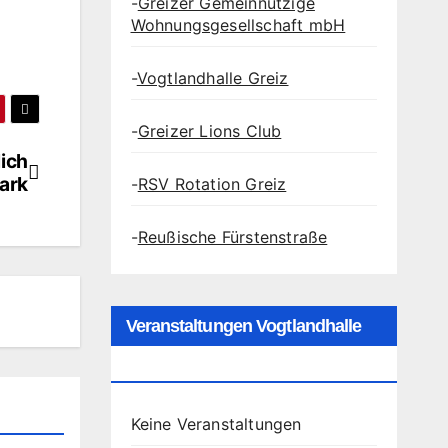
-
Greizer Gemeinnützige
Wohnungsgesellschaft mbH
-
Vogtlandhalle Greiz
-
Greizer Lions Club
lich
Park
-
RSV Rotation Greiz
-
Reußische Fürstenstraße
Veranstaltungen Vogtlandhalle
Greiz
Keine Veranstaltungen