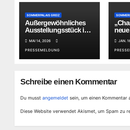
SOMMERPALAIS GREIZ
SOMMERP
Außergewöhnliches
„Char
Ausstellungsstück im
neue
Sommerpalais Greiz
Kabi
MAI 14, 2026
JAN. 1
im S
PRESSEMELDUNG
PRESS
Schreibe einen Kommentar
Du musst
angemeldet
sein, um einen Kommentar 
Diese Website verwendet Akismet, um Spam zu r