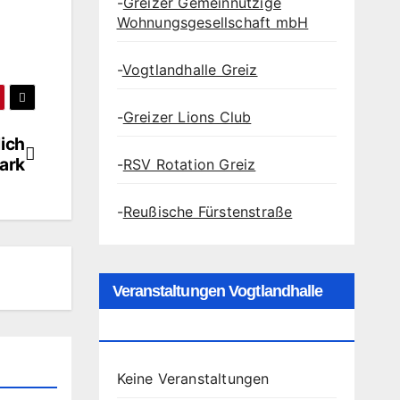
-
Greizer Gemeinnützige
Wohnungsgesellschaft mbH
-
Vogtlandhalle Greiz
-
Greizer Lions Club
lich
Park
-
RSV Rotation Greiz
-
Reußische Fürstenstraße
Veranstaltungen Vogtlandhalle
Greiz
Keine Veranstaltungen