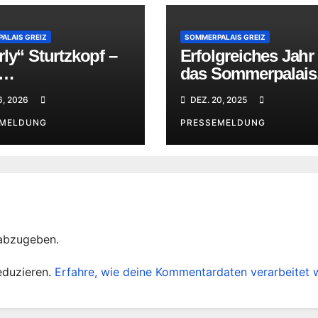
ALAIS GREIZ
SOMMERPALAIS GREIZ
ly“ Sturtzkopf –
Erfolgreiches Jahr 
das Sommerpalais
nettausstellung
Greiz
6, 2026
DEZ. 20, 2025
ommerpalais
EMELDUNG
PRESSEMELDUNG
abzugeben.
eduzieren.
Erfahre, wie deine Kommentardaten verarbeitet 