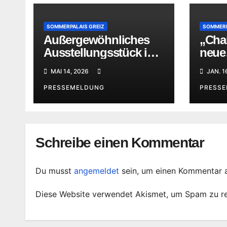
SOMMERPALAIS GREIZ
SOMMERP
Außergewöhnliches
„Char
Ausstellungsstück im
neue
Sommerpalais Greiz
Kabi
MAI 14, 2026
JAN. 1
im S
PRESSEMELDUNG
PRESS
Schreibe einen Kommentar
Du musst
angemeldet
sein, um einen Kommentar 
Diese Website verwendet Akismet, um Spam zu r