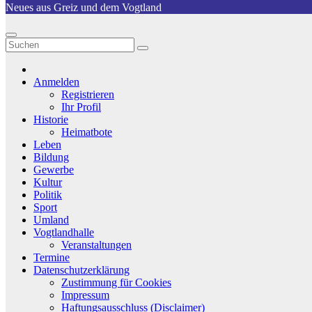
Neues aus Greiz und dem Vogtland
Anmelden
Registrieren
Ihr Profil
Historie
Heimatbote
Leben
Bildung
Gewerbe
Kultur
Politik
Sport
Umland
Vogtlandhalle
Veranstaltungen
Termine
Datenschutzerklärung
Zustimmung für Cookies
Impressum
Haftungsausschluss (Disclaimer)