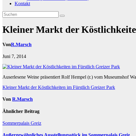
Kontakt
Kleiner Markt der Köstlichkeite
Von
R.Marsch
Juni 7, 2014
Auserlesene Weine präsentiert Rolf Hempel (r.) vom Museumshof Walte
Beitragsnavigation
Kleiner Markt der Köstlichkeiten im Fürstlich Greizer Park
Von
R.Marsch
Ähnlicher Beitrag
Sommerpalais Greiz
Außergewöhnliches Ausstellungsstück im Sommerpalais Greiz