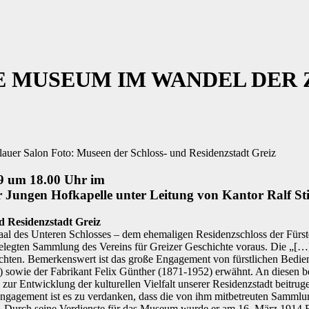
E MUSEUM IM WANDEL DER 
lauer Salon Foto: Museen der Schloss- und Residenzstadt Greiz
19 um 18.00 Uhr im
 Jungen Hofkapelle unter Leitung von Kantor Ralf Still
 Residenzstadt Greiz
es Unteren Schlosses – dem ehemaligen Residenzschloss der Fürsten R
angelegten Sammlung des Vereins für Greizer Geschichte voraus. Die 
hten. Bemerkenswert ist das große Engagement von fürstlichen Bedie
) sowie der Fabrikant Felix Günther (1871-1952) erwähnt. An diesen be
r Entwicklung der kulturellen Vielfalt unserer Residenzstadt beitrugen
Engagement ist es zu verdanken, dass die von ihm mitbetreuten Samml
 Durch seine Verdienste für das Museum wurde er am 16. März 1914 E