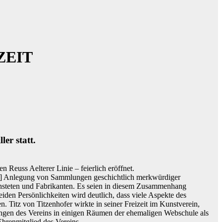
ZEIT
er statt.
euss Aelterer Linie – feierlich eröffnet.
„[…] Anlegung von Sammlungen geschichtlich merkwürdiger
nsteten und Fabrikanten. Es seien in diesem Zusammenhang
iden Persönlichkeiten wird deutlich, dass viele Aspekte des
. Titz von Titzenhofer wirkte in seiner Freizeit im Kunstverein,
ungen des Vereins in einigen Räumen der ehemaligen Webschule als
hrenmitglied des Vereins.