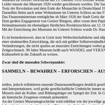
Leider musste das Museum 1920 wieder geschlossen werden. Die Sam
Trotz der Revolution und dem Ende der Monarchie in Deutschland 191
Daraufhin fielen auch seine Wohnräume im Unteren Schloss an das F
Das Finanzministerium ermöglichte ab März 1928 der Stadt Greiz di
Dem großen Engagement von Greizer Bürgern, allen voran dem Papier
Heimatmuseums im ehemaligen fürstlichen Residenzschloss am 12. O
Mit der Einrichtung des Museums im Unteren Schloss wurde Dr. Ha
Es ist bemerkenswert, dass in Greiz trotz Weltwirtschaftskrise und a
einer strukturellen Entwicklung, die sich mit größter Selbstverständ
Veränderungen, die nicht spurlos an musealen Einrichtungen vorbei g
Zeitgeschmack. 90 Jahre Museum heißt auch WANDEL und VERÄNDERU
Kulturarbeit in die Zukunft zu weisen.
Zwar sind die musealen Schwerpunkte:
SAMMELN – BEWAHREN – ERFORSCHEN – AU
zeitlos, jedoch reflektieren museale Dauerausstellungen deutlich gese
und Interpretationen, weil große gesellschaftliche Umbrüche immer a
Museen sind als Kultur- und Bildungsträger ein Spiegel der Zeit. In G
als historische Zeugnisse erstmals präsentiert.
An der Greizer Museumsgeschichte wird erlebbar wie der jeweilige 