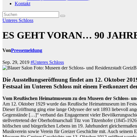
Kontakt
Unteres Schloss
ES GEHT VORAN… 90 JAHR
Von
Pressemeldung
Sep. 29, 2019
#Unteres Schloss
B
Die Ausstellungseröffnung findet am 12. Oktober 20
Festsaal im Unteren Schloss mit einem Festkonzert der
Vom Reußischen Heimatmuseum zu den Museen der Schloss- und
Am 12. Oktober 1929 wurde das Reußische Heimatmuseum im Festsaal d
Dieser Eröffnung ging eine lange Odyssee der seit 1893 liebevoll 
Gegenstände […]“ verband das Engagement vieler Bevölkerungsschic
stellvertretend der Oberhofmarschall Titz von Titzenhofer (1845-1926
höfischen und bürgerlichen Lebens im 19. Jahrhundert gleichermaßen zu
Musikverein sowie Verein für Greizer Geschichte mit. Auch seinem 
Museum für Greizer Geschichte am 13. Oktober 1912 eröffnet wurde.