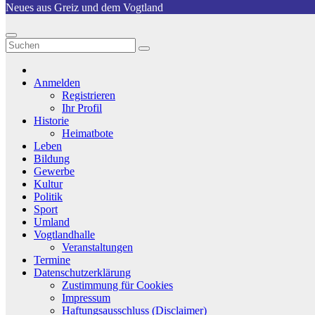
Neues aus Greiz und dem Vogtland
Anmelden
Registrieren
Ihr Profil
Historie
Heimatbote
Leben
Bildung
Gewerbe
Kultur
Politik
Sport
Umland
Vogtlandhalle
Veranstaltungen
Termine
Datenschutzerklärung
Zustimmung für Cookies
Impressum
Haftungsausschluss (Disclaimer)