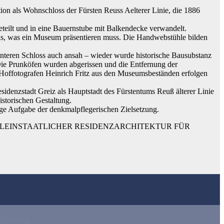
on als Wohnschloss der Fürsten Reuss Aelterer Linie, die 1886
eilt und in eine Bauernstube mit Balkendecke verwandelt.
nis, was ein Museum präsentieren muss. Die Handwebstühle bilden
teren Schloss auch ansah – wieder wurde historische Bausubstanz
. Die Prunköfen wurden abgerissen und die Entfernung der
s Hoffotografen Heinrich Fritz aus den Museumsbeständen erfolgen
idenzstadt Greiz als Hauptstadt des Fürstentums Reuß älterer Linie
storischen Gestaltung.
tige Aufgabe der denkmalpflegerischen Zielsetzung.
KLEINSTAATLICHER RESIDENZARCHITEKTUR FÜR