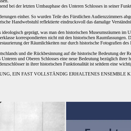
ssen.
end bei der letzten Umbauphase des Unteren Schlosses in seiner Funkti
ungen einher. So wurden Teile des Fürstlichen Audienzzimmers abget
ische Handwebstuhl reflektierte eindrucksvoll das damalige Verständ
 ideologisch geprägt, was man den historischen Museumsräumen im Un
eiterklasse korrespondierten nicht mit den historischen Raumfassungen
estaurierung der Räumlichkeiten nur durch historische Fotografien de
tschlands und die Rückbesinnung auf die historische Bedeutung der Res
Unteren und Oberen Schlosses eine neue Bedeutung bezüglich ihrer hi
enzschlösser in ihrer historischen Funktionalität ist seitdem eine wich
UNG, EIN FAST VOLLSTÄNDIG ERHALTENES ENSEMBLE 