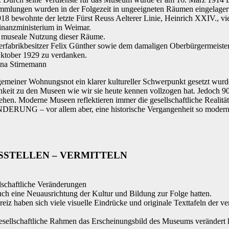
mlungen wurden in der Folgezeit in ungeeigneten Räumen eingelager
8 bewohnte der letzte Fürst Reuss Aelterer Linie, Heinrich XXIV., vi
inanzministerium in Weimar.
e museale Nutzung dieser Räume.
fabrikbesitzer Felix Günther sowie dem damaligen Oberbürgermeister 
ktober 1929 zu verdanken.
nna Stirnemann
llgemeiner Wohnungsnot ein klarer kultureller Schwerpunkt gesetzt wur
lichkeit zu den Museen wie wir sie heute kennen vollzogen hat. Jedoch 
ehen. Moderne Museen reflektieren immer die gesellschaftliche Realität
NG – vor allem aber, eine historische Vergangenheit so modern in
SSTELLEN – VERMITTELN
llschaftliche Veränderungen
uch eine Neuausrichtung der Kultur und Bildung zur Folge hatten.
reiz haben sich viele visuelle Eindrücke und originale Texttafeln der 
gesellschaftliche Rahmen das Erscheinungsbild des Museums verändert