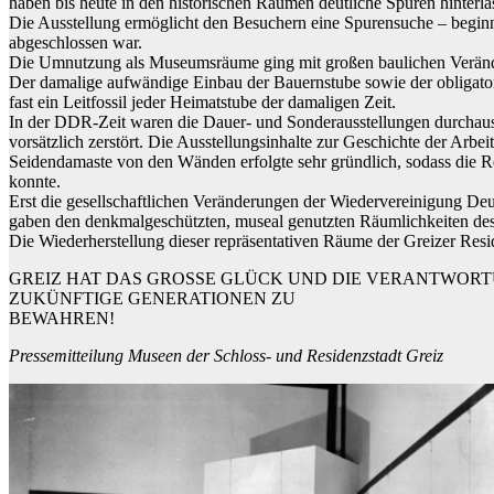
haben bis heute in den historischen Räumen deutliche Spuren hinterla
Die Ausstellung ermöglicht den Besuchern eine Spurensuche – beginn
abgeschlossen war.
Die Umnutzung als Museumsräume ging mit großen baulichen Veränder
Der damalige aufwändige Einbau der Bauernstube sowie der obligator
fast ein Leitfossil jeder Heimatstube der damaligen Zeit.
In der DDR-Zeit waren die Dauer- und Sonderausstellungen durchaus
vorsätzlich zerstört. Die Ausstellungsinhalte zur Geschichte der Arb
Seidendamaste von den Wänden erfolgte sehr gründlich, sodass die R
konnte.
Erst die gesellschaftlichen Veränderungen der Wiedervereinigung Deu
gaben den denkmalgeschützten, museal genutzten Räumlichkeiten des 
Die Wiederherstellung dieser repräsentativen Räume der Greizer Resid
GREIZ HAT DAS GROSSE GLÜCK UND DIE VERANTWORT
ZUKÜNFTIGE GENERATIONEN ZU
BEWAHREN!
Pressemitteilung Museen der Schloss- und Residenzstadt Greiz