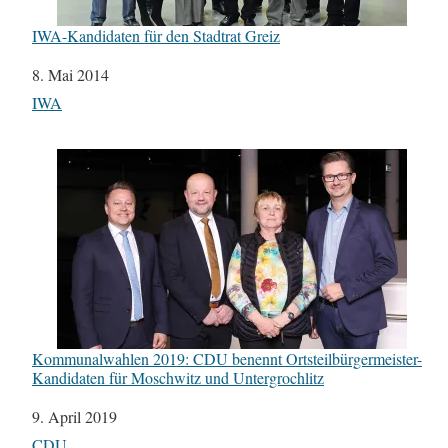
IWA-Kandidaten für den Stadtrat Greiz
Datum
8. Mai 2014
In Bezug auf
IWA
Kommunalwahlen 2019: CDU benennt Ortsteilbürgermeister-
Kandidaten für Moschwitz und Untergrochlitz
Datum
9. April 2019
In Bezug auf
CDU