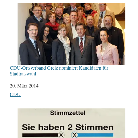
CDU-Ortsverband Greiz nominiert Kandidaten für
Stadtratswahl
Datum
20. März 2014
In Bezug auf
CDU