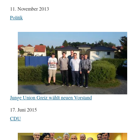
Datum
11. November 2013
In Bezug auf
Politik
Junge Union Greiz wählt neuen Vorstand
Datum
17. Juni 2015
In Bezug auf
CDU