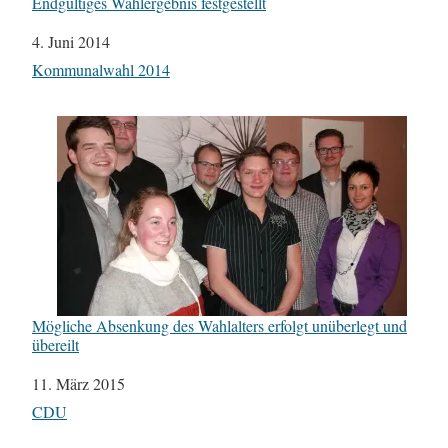
Endgültiges Wahlergebnis festgestellt
Datum
4. Juni 2014
In Bezug auf
Kommunalwahl 2014
Mögliche Absenkung des Wahlalters erfolgt unüberlegt und
übereilt
Datum
11. März 2015
In Bezug auf
CDU