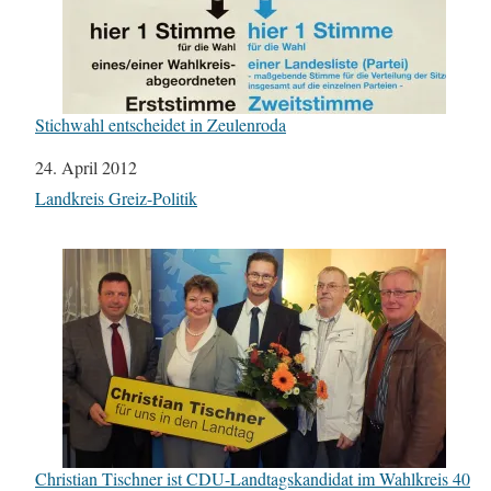
Stichwahl entscheidet in Zeulenroda
Datum
24. April 2012
In Bezug auf
Landkreis Greiz-Politik
Christian Tischner ist CDU-Landtagskandidat im Wahlkreis 40