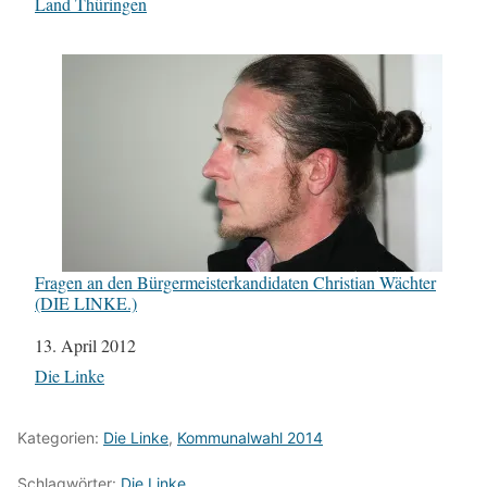
In Bezug auf
Land Thüringen
Fragen an den Bürgermeisterkandidaten Christian Wächter
(DIE LINKE.)
Datum
13. April 2012
In Bezug auf
Die Linke
Kategorien:
Die Linke
,
Kommunalwahl 2014
Schlagwörter:
Die Linke