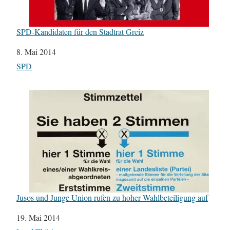
SPD-Kandidaten für den Stadtrat Greiz
Datum
8. Mai 2014
In Bezug auf
SPD
Jusos und Junge Union rufen zu hoher Wahlbeteiligung auf
Datum
19. Mai 2014