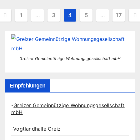
Seitennummerierung
1
…
3
4
5
…
17
der
Beiträge
Greizer Gemeinnützige Wohnungsgesellschaft mbH
Empfehlungen
-
Greizer Gemeinnützige Wohnungsgesellschaft
mbH
-
Vogtlandhalle Greiz