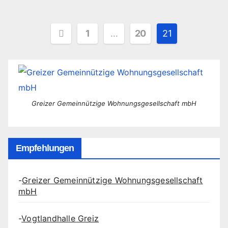
Seitennummerierung
1
…
20
21
der
Beiträge
Greizer Gemeinnützige Wohnungsgesellschaft mbH
Empfehlungen
-
Greizer Gemeinnützige Wohnungsgesellschaft
mbH
-
Vogtlandhalle Greiz