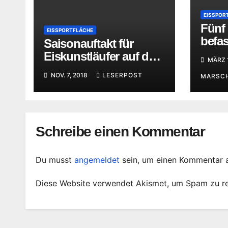
EISSPOR
Fünf
EISSPORTFLÄCHE
befas
Saisonauftakt für
Them
Eiskunstläufer auf dem
MÄRZ 1
Greizer Eis
NOV. 7, 2018
LESERPOST
MARSC
Schreibe einen Kommentar
Du musst
angemeldet
sein, um einen Kommentar 
Diese Website verwendet Akismet, um Spam zu r