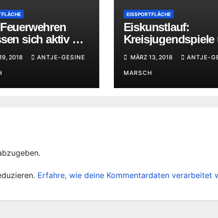
TFLÄCHE
EISSPORTFLÄCHE
 Feuerwehren
Eiskunstlauf:
sen sich aktiv mit
Kreisjugendspiele
a Eisrettung
erfolgreiche
9, 2018
ANTJE-GESINE
MÄRZ 13, 2018
ANTJE-G
Vereinsmeisterscha
H
MARSCH
abzugeben.
eduzieren.
Erfahre, wie deine Kommentardaten verarbeitet 