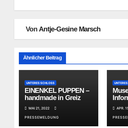
Von
Antje-Gesine Marsch
Ähnlicher Beitrag
UNTERES SCHLOSS
UNTERES
EINENKEL PUPPEN –
Muse
handmade in Greiz
Infor
geöff
MAI 21, 2022
APR. 1
PRESSEMELDUNG
PRESS