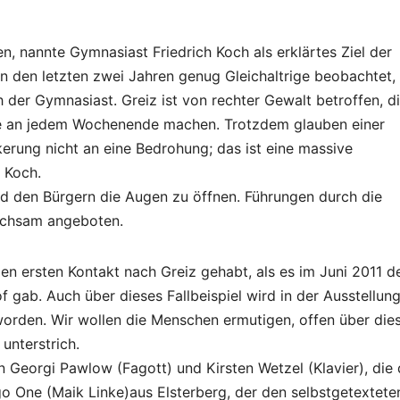
n, nannte Gymnasiast Friedrich Koch als erklärtes Ziel der
n den letzten zwei Jahren genug Gleichaltrige beobachtet, 
ch der Gymnasiast. Greiz ist von rechter Gewalt betroffen, d
e an jedem Wochenende machen. Trotzdem glauben einer
erung nicht an eine Bedrohung; das ist eine massive
 Koch.
nd den Bürgern die Augen zu öffnen. Führungen durch die
ichsam angeboten.
den ersten Kontakt nach Greiz gehabt, als es im Juni 2011 d
f gab. Auch über dieses Fallbeispiel wird in der Ausstellun
 worden. Wir wollen die Menschen ermutigen, offen über die
unterstrich.
 Georgi Pawlow (Fagott) und Kirsten Wetzel (Klavier), die 
o One (Maik Linke)aus Elsterberg, der den selbstgetextete