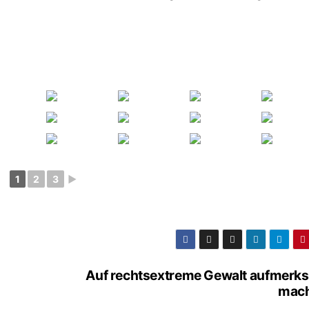
1
2
3
►
Auf rechtsextreme Gewalt aufmerk
mac