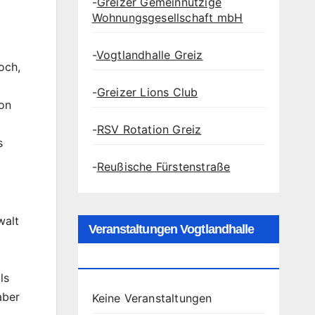
-
Greizer Gemeinnützige
Wohnungsgesellschaft mbH
-
Vogtlandhalle Greiz
och,
-
Greizer Lions Club
von
-
RSV Rotation Greiz
s
-
Reußische Fürstenstraße
walt
Veranstaltungen Vogtlandhalle
Greiz
ls
aber
Keine Veranstaltungen