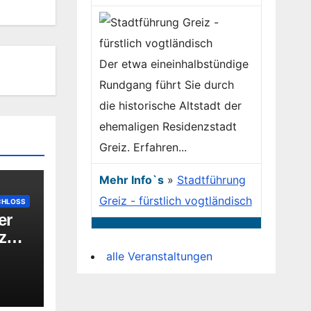
Der etwa eineinhalbstündige
Rundgang führt Sie durch
die historische Altstadt der
ehemaligen Residenzstadt
Greiz. Erfahren...
Mehr Info`s
»
Stadtführung
Greiz - fürstlich vogtländisch
CHLOSS
er
nzen
n
alle Veranstaltungen
-