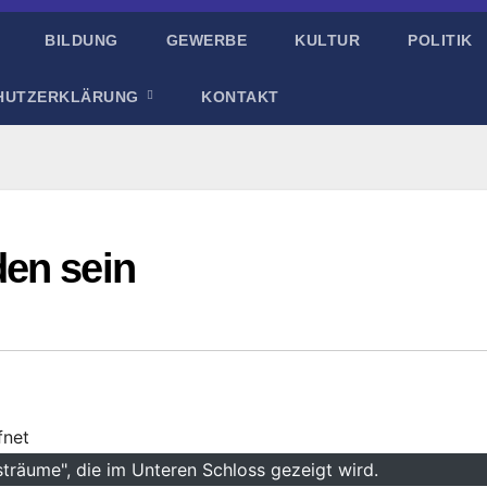
BILDUNG
GEWERBE
KULTUR
POLITIK
HUTZERKLÄRUNG
KONTAKT
en sein
gsträume", die im Unteren Schloss gezeigt wird.