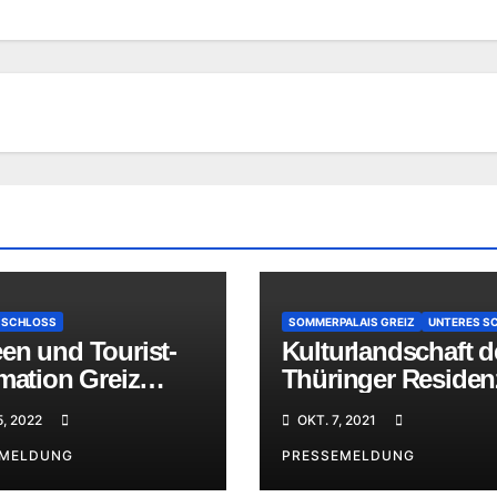
 SCHLOSS
SOMMERPALAIS GREIZ
UNTERES S
en und Tourist-
Kulturlandschaft d
mation Greiz
Thüringer Reside
net
macht sich auf de
5, 2022
OKT. 7, 2021
Weg zum Welterbe
EMELDUNG
Status
PRESSEMELDUNG