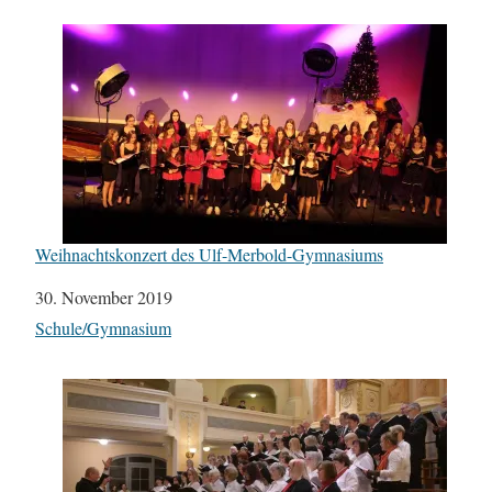
Weihnachtskonzert des Ulf-Merbold-Gymnasiums
Datum
30. November 2019
In Bezug auf
Schule/Gymnasium