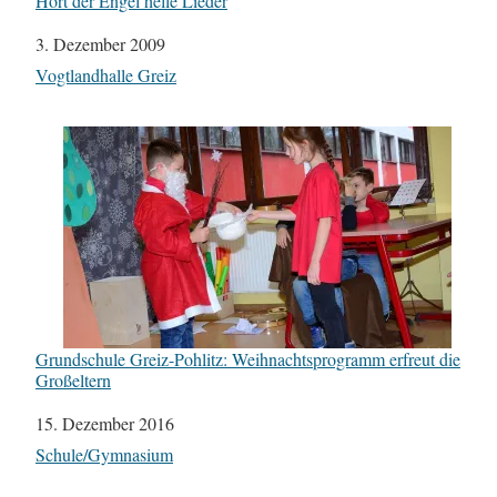
Hört der Engel helle Lieder
Datum
3. Dezember 2009
In Bezug auf
Vogtlandhalle Greiz
Grundschule Greiz-Pohlitz: Weihnachtsprogramm erfreut die
Großeltern
Datum
15. Dezember 2016
In Bezug auf
Schule/Gymnasium