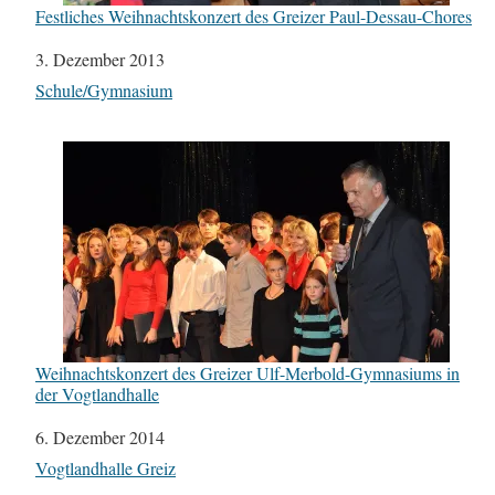
Festliches Weihnachtskonzert des Greizer Paul-Dessau-Chores
Datum
3. Dezember 2013
In Bezug auf
Schule/Gymnasium
Weihnachtskonzert des Greizer Ulf-Merbold-Gymnasiums in
der Vogtlandhalle
Datum
6. Dezember 2014
In Bezug auf
Vogtlandhalle Greiz