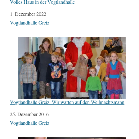
Volles Haus in der Vogtlandhalle
Datum
1. Dezember 2022
In Bezug auf
Vogtlandhalle Greiz
Vogtlandhalle Greiz: Wir warten auf den Weihnachtsmann
Datum
25. Dezember 2016
In Bezug auf
Vogtlandhalle Greiz