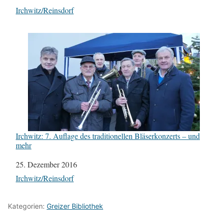
In Bezug auf
Irchwitz/Reinsdorf
Irchwitz: 7. Auflage des traditionellen Bläserkonzerts – und
mehr
Datum
25. Dezember 2016
In Bezug auf
Irchwitz/Reinsdorf
Kategorien:
Greizer Bibliothek