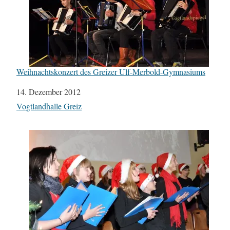
Weihnachtskonzert des Greizer Ulf-Merbold-Gymnasiums
Datum
14. Dezember 2012
In Bezug auf
Vogtlandhalle Greiz