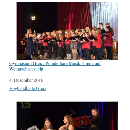
Gymnasium Greiz: Wunderbare Musik stimmt auf
Weihnachtsfest ein
Datum
4. Dezember 2016
In Bezug auf
Vogtlandhalle Greiz