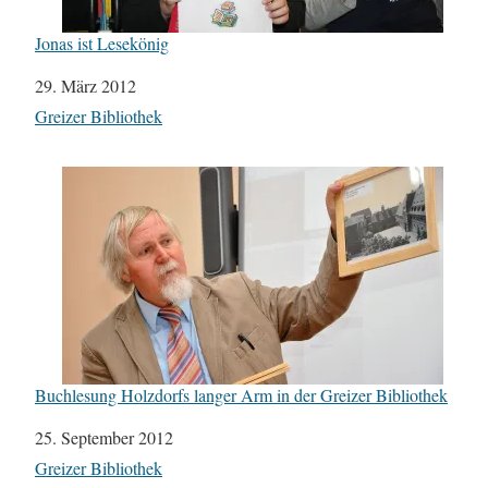
Jonas ist Lesekönig
Datum
29. März 2012
In Bezug auf
Greizer Bibliothek
Buchlesung Holzdorfs langer Arm in der Greizer Bibliothek
Datum
25. September 2012
In Bezug auf
Greizer Bibliothek