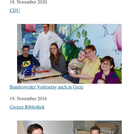
Datum
18. November 2020
In Bezug auf
CDU
Bundesweiter Vorlesetag auch in Greiz
Datum
19. November 2016
In Bezug auf
Greizer Bibliothek