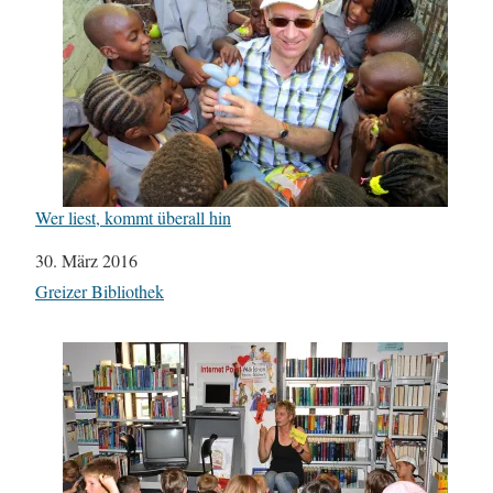
Wer liest, kommt überall hin
Datum
30. März 2016
In Bezug auf
Greizer Bibliothek