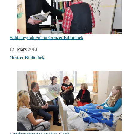
Echt abgefahren“ in Greizer Bibliothek
Datum
12. März 2013
In Bezug auf
Greizer Bibliothek
Bundesvorlesetag auch in Greiz