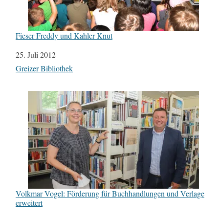
Fieser Freddy und Kahler Knut
Datum
25. Juli 2012
In Bezug auf
Greizer Bibliothek
Volkmar Vogel: Förderung für Buchhandlungen und Verlage
erweitert