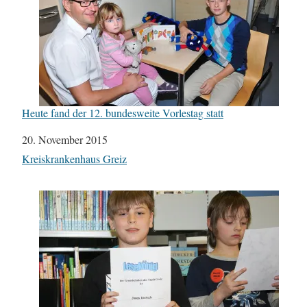
Heute fand der 12. bundesweite Vorlestag statt
Datum
20. November 2015
In Bezug auf
Kreiskrankenhaus Greiz