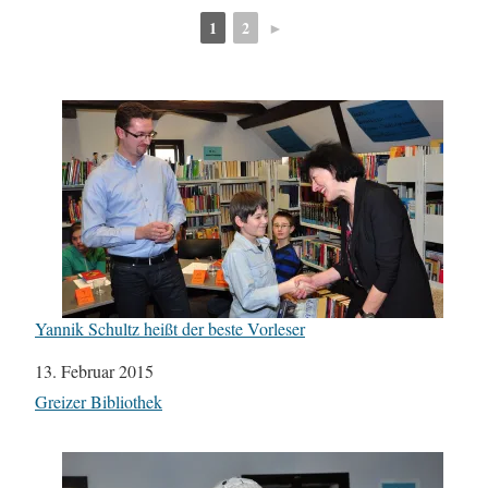
1
2
►
Yannik Schultz heißt der beste Vorleser
Datum
13. Februar 2015
In Bezug auf
Greizer Bibliothek